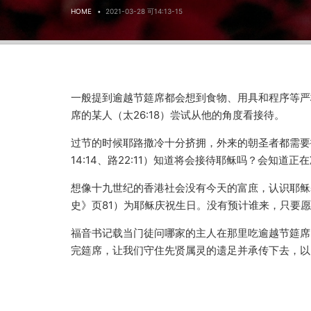
HOME
2021-03-28 可14:13-15
一般提到逾越节筵席都会想到食物、用具和程序等严
席的某人（太26:18）尝试从他的角度看接待。
过节的时候耶路撒冷十分挤拥，外来的朝圣者都需要
14:14、路22:11）知道将会接待耶稣吗？会知
想像十九世纪的香港社会没有今天的富庶，认识耶稣
史》页81）为耶稣庆祝生日。没有预计谁来，只要
福音书记载当门徒问哪家的主人在那里吃逾越节筵席
完筵席，让我们守住先贤属灵的遗足并承传下去，以