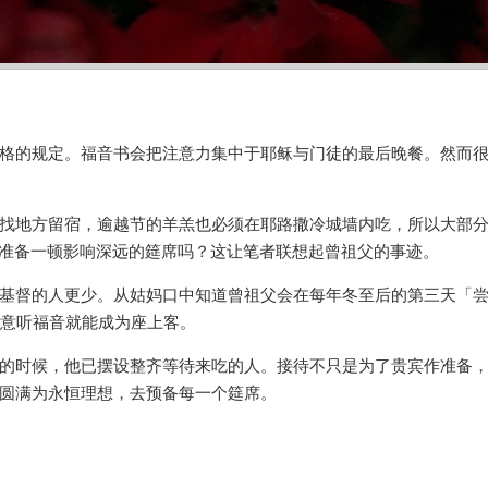
格的规定。福音书会把注意力集中于耶稣与门徒的最后晚餐。然而
找地方留宿，逾越节的羊羔也必须在耶路撒冷城墙内吃，所以大部
道正在准备一顿影响深远的筵席吗？这让笔者联想起曾祖父的事迹。
基督的人更少。从姑妈口中知道曾祖父会在每年冬至后的第三天「
愿意听福音就能成为座上客。
的时候，他已摆设整齐等待来吃的人。接待不只是为了贵宾作准备
圆满为永恒理想，去预备每一个筵席。