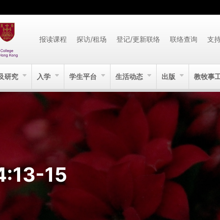
报读课程
探访/租场
登记/更新联络
联络查询
支
及研究
入学
学生平台
生活动态
出版
教牧事
4:13-15