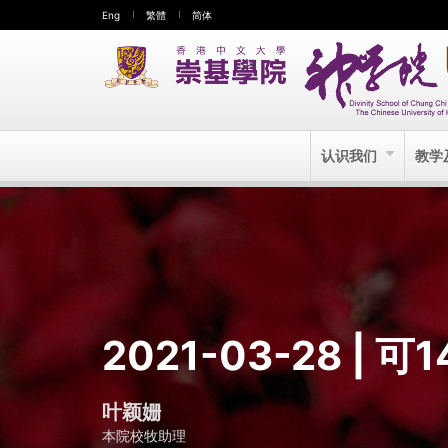
Eng
繁體
简体
认识我们
教学
2021-03-28
| 可1
叶颖姗
本院校牧助理