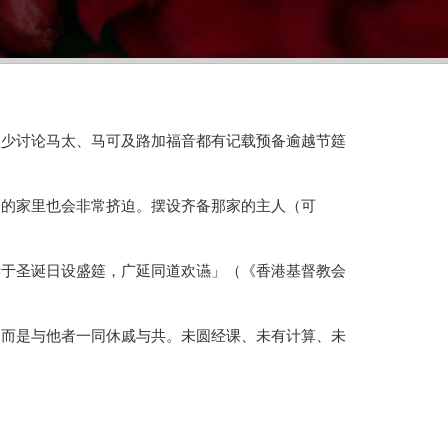
很少讨论马太、马可及路加福音都有记载预备逾越节筵
分的家里也会非常挤迫。摆设齐备那家的主人（可
尝于圣诞日设盛筵，广延同道欢䜩」（《香港基督教会
，而是与他者一同休戚与共。未圆经课、未有计算、未