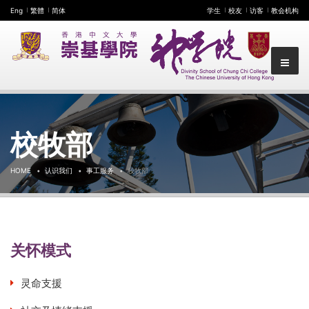
Eng
繁體
简体
学生
校友
访客
教会机构
校牧部
HOME
认识我们
事工服务
校牧部
关怀模式
灵命支援