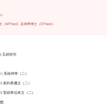
y）
Theol）及神學博士（DTheol）
)
五經研究
l)
系統神學（二）
l
)
新約希臘文（二）
l
)
聖經希伯來文（二）
想