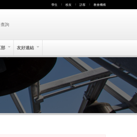
學生
校友
訪客
教會機構
絡查詢
工部
友好連結