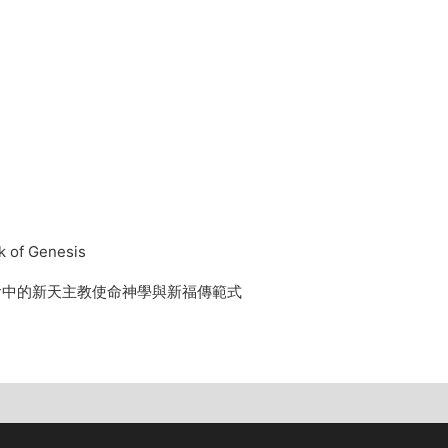
 of
Genesis
代社會中的新天主教使命神學與新福傳範式