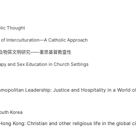
c Thought
terculturation—A Catholic Approach
及物質文明研究——重思基督教靈性
d Sex Education in Church Settings
n Leadership: Justice and Hospitality in a World of 
outh Korea
ong Kong: Christian and other religious life in the global c