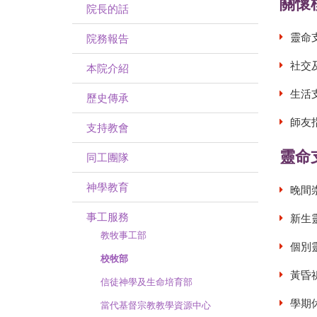
關懷
院長的話
靈命
院務報告
社交
本院介紹
生活
歷史傳承
師友
支持教會
靈命
同工團隊
神學教育
晚間
事工服務
新生
教牧事工部
個別
校牧部
黃昏
信徒神學及生命培育部
學期
當代基督宗教教學資源中心