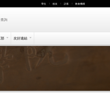
學生
校友
訪客
教會機構
絡查詢
工部
友好連結