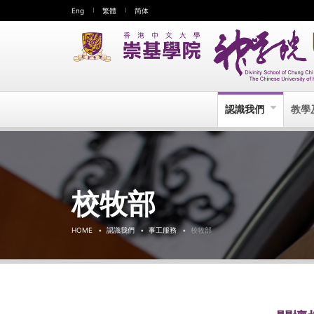
Eng
繁體
简体
認識我們
教學
校牧部
HOME
認識我們
事工服務
校牧部