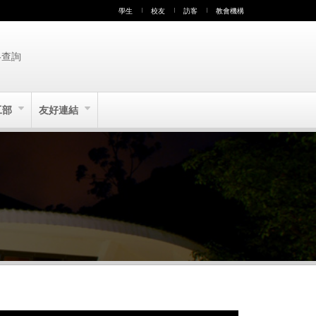
學生
校友
訪客
教會機構
絡查詢
工部
友好連結