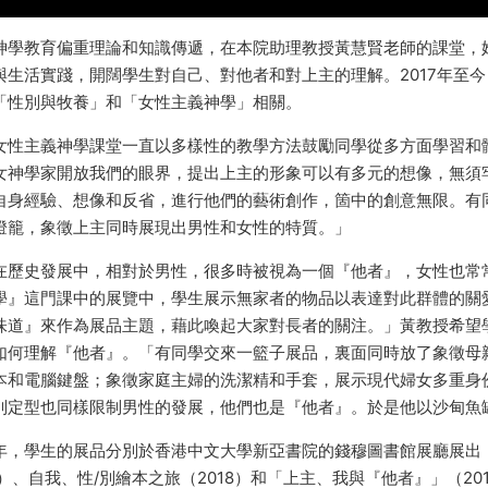
神學教育偏重理論和知識傳遞，在本院助理教授黃慧賢老師的課堂，
與生活實踐，開闊學生對自己、對他者和對上主的理解。2017年至
「性別與牧養」和「女性主義神學」相關。
女性主義神學課堂一直以多樣性的教學方法鼓勵同學從多方面學習和
女神學家開放我們的眼界，提出上主的形象可以有多元的想像，無須
自身經驗、想像和反省，進行他們的藝術創作，箇中的創意無限。有
燈籠，象徵上主同時展現出男性和女性的特質。」
在歷史發展中，相對於男性，很多時被視為一個『他者』，女性也常常
學』這門課中的展覽中，學生展示無家者的物品以表達對此群體的關
味道』來作為展品主題，藉此喚起大家對長者的關注。」黃教授希望
如何理解『他者』。「有同學交來一籃子展品，裏面同時放了象徵母
本和電腦鍵盤；象徵家庭主婦的洗潔精和手套，展示現代婦女多重身
別定型也同樣限制男性的發展，他們也是『他者』。於是他以沙甸魚
年，學生的展品分別於香港中文大學新亞書院的錢穆圖書館展廳展出
7）、自我、性/別繪本之旅（2018）和「上主、我與『他者』」（2