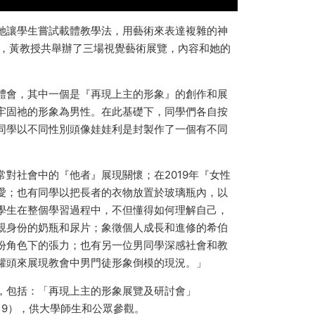
她讓學生嘗試載體教學法，用藝術來表達複雜的神
今，黃教授共舉辦了三場視覺藝術展覽，內容和她的
體會，其中一個是『再現上主的形象』的創作和展
牢固祂的形象為男性。在此基礎下，同學們各自按
同學以不同性別頭像娃娃利是封製作了一個有不同
對社會中的『他者』展現關懷；在2019年『女性
愛；也有同學以把長者的衣物放置於玻璃瓶內，以
學生在整個學習過程中，不但懂得如何理解自己，
親身份的奶瓶和尿片；象徵個人成長和進修的希伯
份角色下的張力；也有另一位男同學深感社會和教
罐頭來展現教會中男門徒形象倒模的現況。」
，包括：「再現上主的形象展覽及研討會」
019），供大學師生和公眾參觀。