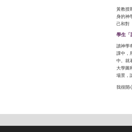
黃教授
身的神
己和對
學生「
讀神學
課中，
中。就
大學圖
場景，
我很開