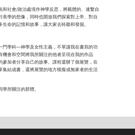
統和社會/政治處境作神學反思，將載體的、連繫自
對美學的想像，同時也開放我們探索對上帝、對自
多生命的記憶和故事，讓大家去聆聽和發掘。
一門學科—神學及女性主義，不單讓我在書寫的功
有機會和空間將我所關注的他者呈現在我的作品
的參加者分享自己的故事。課程還辦了個展覽，在
享集結成書，還將展覽的地方模擬成無家者的生活
同學所關注的群體。