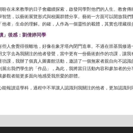
期盼在未來教學的日子會繼續探索，啟發同學對他們的人生、教會傳
學智慧，以藝術展覽形式與校園群體分享。藝術一方面可以開放我們
「他者」生命的理解。的確，人作為一個靈性的載體，其實也埋藏很
讀」後感：劉倩婷同學
有些人會覺得很離地，好像在象牙塔內閉門造車。不過在崇基我修過
用文字去為我關注的他者發聲，當中更有一份藝術創作的功課，讓我
著功課，我辦了個真人圖書館活動，邀請了一個無家者親自向不認識
利展出我們學生的「作品」，為此，我將當日活動內容和參加者的分
讓參觀者能更多面向地感受我所愛的群體。
心能報讀這學科，過程中不單讓人認識到我關注的他者，更加認識到