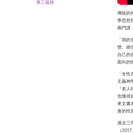
事工服務
傳統的
學思想
兩門課
「我的
覽。婦
自己的
面向的
「女性
主義神
『老人
也懂得
來文書
會的性
過去三
（201