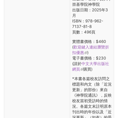
崇基學院神學院
出版日期：2025年3
月
ISBN：978-962-
7137-81-8
頁數：496頁
實體書價格：$460
(
歡迎鍵入連結瀏覽折
扣優惠
(link is external)
)
電子書價格：$230
(請於
中文大學出版社
網頁
(link is external)
購買)
*本書各篇校友訪問之
標題和內文（除「近況
更新」的部份）來自
《神學院通訊》，反映
校友當初受訪時的情
況。各篇文末註明原本
刊出時的年份以及「近
況更新」（如有）的受