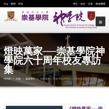
Eng
繁體
简体
學生
校友
訪客
教會機構
燈映萬家──崇基學院神
學院六十周年校友專訪
集
HOME
出版
書籍推介
燈映萬家──崇基學院神學院六十周年校友專訪集
《燈映萬家──崇