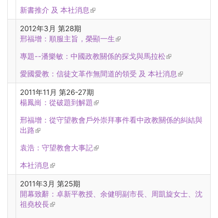
新書推介 及 本社消息
(link is external)
2012年3月 第28期
邢福增：順服主旨，榮顯一生
(link is external)
專題--潘樂敏：中國政教關係的探戈與馬拉松
(link is
external)
愛國愛教：信徒文革作無間道的領受 及 本社消息
(link is
external)
2011年11月 第26-27期
楊鳳崗：從破題到解題
(link is external)
邢福增：從守望教會戶外崇拜事件看中政教關係的糾結與
出路
(link is external)
袁浩：守望教會大事記
(link is external)
本社消息
(link is external)
2011年3月 第25期
開幕致辭：卓新平教授、余健明副市長、周凱旋女士、沈
祖堯校長
(link is external)