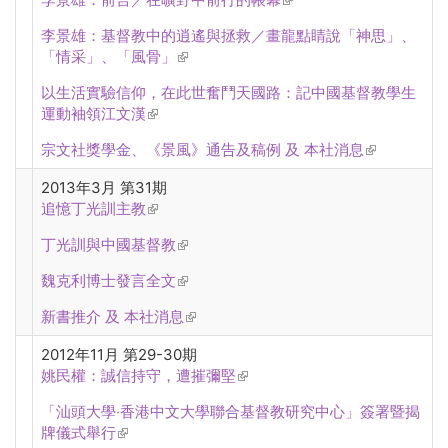
李景雄：基督教中的逍遙與拯救／畫龍點睛說「神思」、
「情采」、「風骨」
(link is external)
以生活實驗信仰，在此世奮鬥天國路：記中國基督教學生
運動袖領江文漢
(link is external)
宗文社獎學金、《景風》通告及稿例 及 本社消息
(link is
external)
2013年3月 第31期
追憶丁光訓主教
(link is external)
丁光訓與中國基督教
(link is external)
魏克利博士發言全文
(link is external)
新書推介 及 本社消息
(link is external)
2012年11月 第29-30期
姚民權：誠信持守，遭摧彌堅
(link is external)
「汕頭大學‧香港中文大學聯合基督教研究中心」簽署暨揭
牌儀式舉行
(link is external)