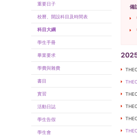
重要日子
備
校曆、開設科目及時間表
科目大綱
學生手冊
202
畢業要求
學費與雜費
THEO
書目
THEO
實習
THE
THE
活動日誌
THE
學生告假
THE
學生會