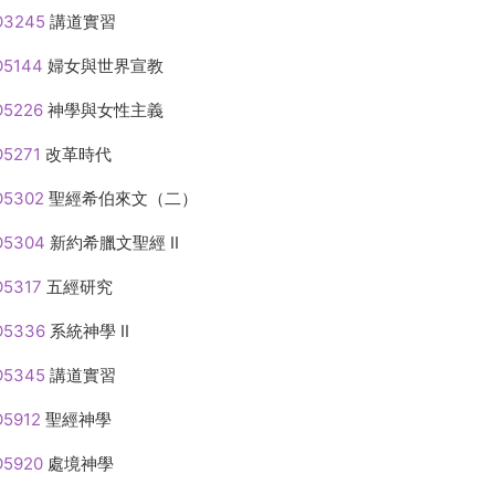
O3245
講道實習
5144
婦女與世界宣教
O5226
神學與女性主義
5271
改革時代
O5302
聖經希伯來文（二）
O5304
新約希臘文聖經 II
5317
五經研究
O5336
系統神學 II
O5345
講道實習
5912
聖經神學
O5920
處境神學