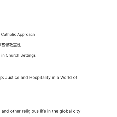
atholic Approach
思基督教靈性
 Church Settings
tice and Hospitality in a World of
nd other religious life in the global city