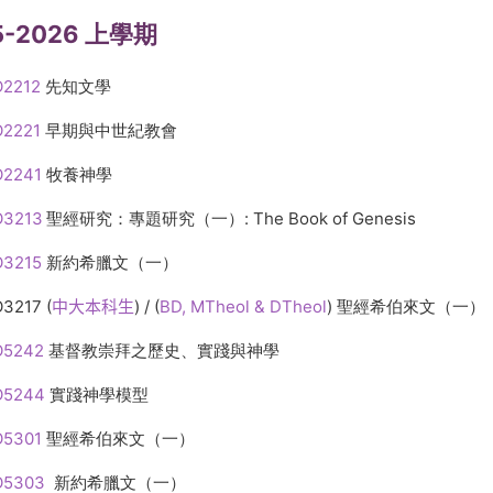
5-2026 上學期
2212
先知文學
2221
早期與中世紀教會
2241
牧養神學
3213
聖經研究：專題研究（一）: The Book of
Genesis
O3215
新約希臘文（一）
O3217
(
中大本科生
) / (
BD, MTheol & DTheol
)
聖經希伯來文（一）
O5242
基督教崇拜之歷史、實踐與神學
O5244
實踐神學模型
5301
聖經希伯來文（一）
O5303
新約希臘文（一）