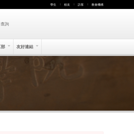
學生
校友
訪客
教會機構
絡查詢
工部
友好連結