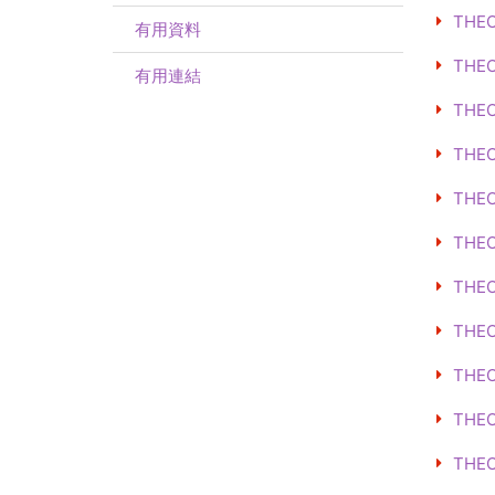
THE
有用資料
THEO
有用連結
THE
THEO
THE
THE
THEO
THE
THE
THEO
THE