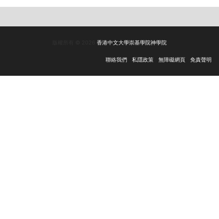
版權所有 © 2026
香港中文大學崇基學院神學院
聯絡我們
私隱政策
無障礙網頁
免責聲明