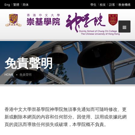
Eng
繁體
简体
學生
校友
訪客
教會機構
免責聲明
HOME
免責聲明
香港中文大學崇基學院神學院無須事先通知而可隨時修改、更
新或刪除本網頁的內容和任何部分。因使用、誤用或依據此網
頁的資訊而導致任何損失或破壞，本學院概不負責。