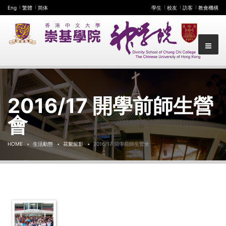
Eng
繁體
简体
學生
校友
訪客
教會機構
2016/17 開學前師生營
會
HOME
生活動態
花絮留影
2016/17 開學前師生營會