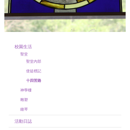
校園生活
聖堂
聖堂內部
使徒標記
十四苦路
神學樓
雕塑
鐘琴
活動日誌