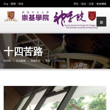
Eng
繁體
简体
學生
校友
訪客
教會機構
十四苦路
HOME
生活動態
校園生活
聖堂
十四苦路