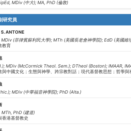
DipEd, MDiv (中大); MA, PhD (倫敦)
副研究員
 S. ANTONE
, MDiv (菲律賓蘇利民大學); MTh (美國長老會神學院); EdD
教教育
銘
ll.); MDiv (McCormick Theol. Sem.); DTheol (Boston); IMAAR
教與中國文化；生態與神學、跨宗教對話；現代基督教思想；哲學與
強
Chic.); MDiv (中華福音神學院); PhD (Alta.)
衡
, MTh, PhD (建道)
與香港基督教史
平