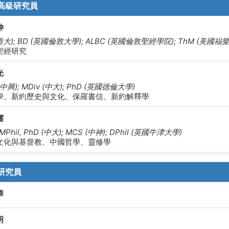
高級研究員
坤
(港大); BD (英國倫敦大學); ALBC (英國倫敦聖經學院); ThM (美國
聖經研究
光
(中興); MDiv (中大); PhD (英國德倫大學)
學、新約歷史與文化、保羅書信、新約解釋學
耀
 MPhil, PhD (中大); MCS (中神); DPhil (英國牛津大學)
文化與基督教、中國哲學、靈修學
研究員
華
明