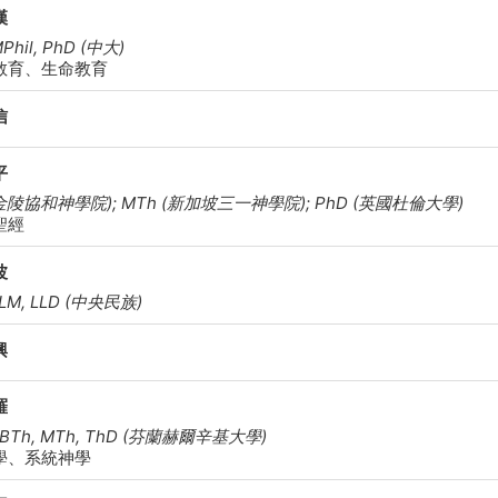
漢
MPhil, PhD (中大)
教育、生命教育
信
平
(金陵協和神學院); MTh (新加坡三一神學院); PhD (英國杜倫大學)
聖經
波
LLM, LLD (中央民族)
興
羅
 BTh, MTh, ThD (芬蘭赫爾辛基大學)
學、系統神學