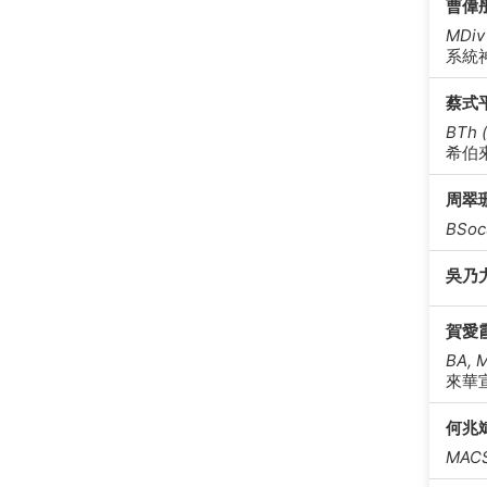
曹偉
MDi
系統
蔡式
BTh
希伯
周翠
BSo
吳乃
賀愛
BA,
來華
何兆
MACS