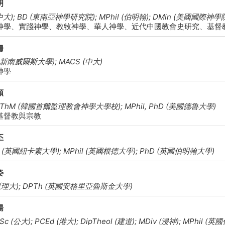
明
中大); BD (東南亞神學研究院); MPhil (伯明翰); DMin (美國國際神學院
神學、實踐神學、教牧神學、華人神學、近代中國教會史研究、基督
姍
 (新南威爾斯大學); MACS (中大)
神學
順
, ThM (韓國首爾監理教會神學大學校); MPhil, PhD (美國德魯大學)
基督教與宗教
丕
il (英國紐卡素大學); MPhil (英國根德大學); PhD (英國伯明翰大學)
姿
 (理大); DPTh (英國安格里亞魯斯金大學)
揚
Sc (公大); PCEd (港大); DipTheol (建道); MDiv (浸神); MPhil