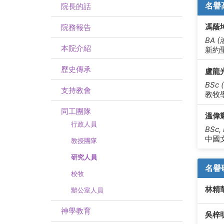
名譽
院長的話
馮蔭
院務報告
BA 
本院介紹
新約
歷史傳承
盧龍
BSc 
支持教會
教牧
同工團隊
溫偉
行政人員
BSc,
中國
教授團隊
研究人員
名譽
校牧
林精
辦公室人員
神學教育
吳梓