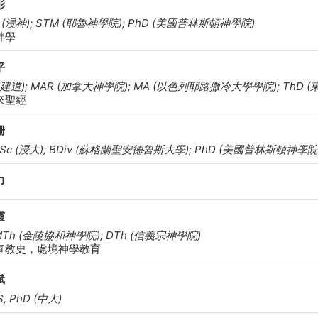
彤
v (浸神); STM (耶魯神學院); PhD (美國普林斯頓神學院)
神學
平
 (建道); MAR (加拿大神學院); MA (以色列耶路撒冷大學學院); ThD
來聖經
珊
cSc (浸大); BDiv (蘇格蘭聖安德魯斯大學); PhD (美國普林斯頓神學院
力
霞
 MTh (金陵協和神學院); DTh (信義宗神學院)
宣教史，處境神學教育
斌
, PhD (中大)