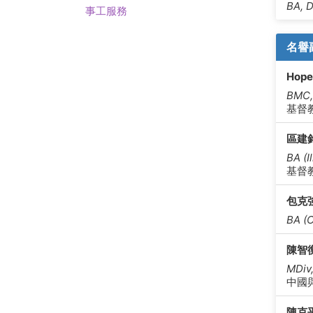
BA, 
事工服務
名譽
Hope
BMC
基督
區建
BA (I
基督
包克
BA (
陳智
MDiv
中國
陳克