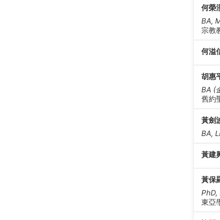
何榮
BA, 
宗教
何溢
胡惠
BA 
舊約
黃劍
BA, 
黃建
黃保
PhD,
東亞