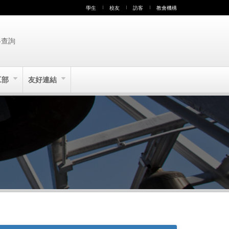
學生
校友
訪客
教會機構
絡查詢
工部
友好連結