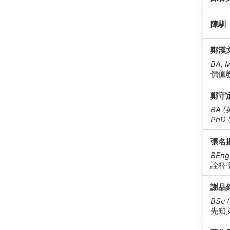
陳馴
鄭漢
BA, 
價值
鄭守
BA (
PhD
張名
BEn
詮釋
謝品
BSc
先知