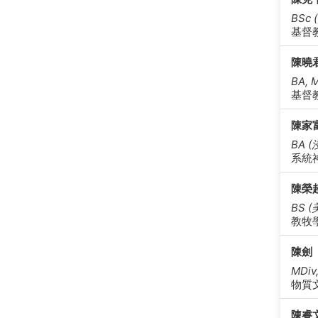
BSc
基督
陳曉
BA, 
基督
陳家
BA (
系統
陳榮
BS 
教牧
陳劍
MDiv
物質
陳睿