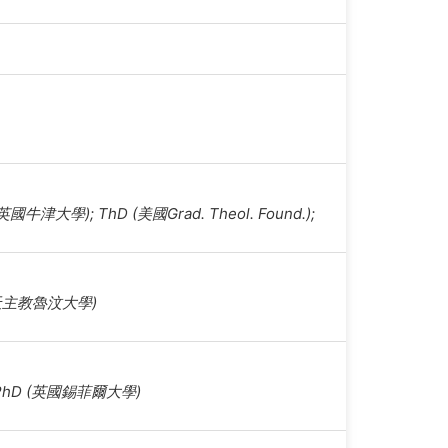
牛津大學); ThD (美國Grad. Theol. Found.);
利時天主教魯汶大學)
 PhD (英國錫菲爾大學)