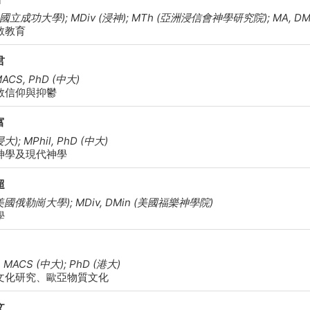
 (國立成功大學); MDiv (浸神); MTh (亞洲浸信會神學研究院); MA, 
教教育
君
MACS, PhD (中大)
教信仰與抑鬱
富
浸大); MPhil, PhD (中大)
神學及現代神學
超
(美國俄勒崗大學); MDiv, DMin (美國福樂神學院)
學
, MACS (中大); PhD (港大)
文化研究、歐亞物質文化
文