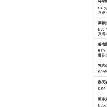
許開
BA (
系統
葉穎
BSc
實踐
姜南
BTh
世界
郭志
BPh
黎天
DBA
藍志
BSoc