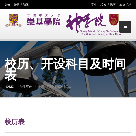
Eng
繁體
简体
学生
校友
访客
教会机构
校历、开设科目及时间
表
HOME
学生平台
校历、开设科目及时间表
校历表