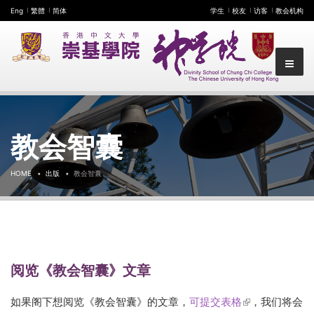
Eng
繁體
简体
学生
校友
访客
教会机构
教会智囊
HOME
出版
教会智囊
阅览《教会智囊》文章
如果阁下想阅览《教会智囊》的文章，
可提交表格
(link is
，我们将会