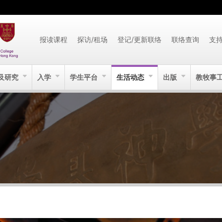
报读课程
探访/租场
登记/更新联络
联络查询
支
及研究
入学
学生平台
生活动态
出版
教牧事