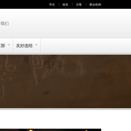
学生
校友
访客
教会机构
持我们
工部
友好连结