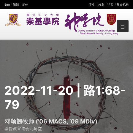
Eng
繁體
简体
学生
校友
访客
教会机构
2022-11-20
| 路1:68-
79
邓颂翘牧师 (’06 MACS, ’09 MDiv)
基督教宣道会北角堂