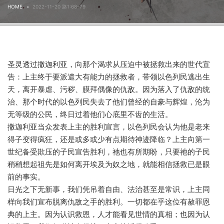
HOME
2022-11-20 路1:68-79
圣灵透过撒迦利亚，向那个渴求从压迫中被拯救出来的世代宣
告：上主终于要派遣大有能力的拯救者，带领以色列民逃出生
天，离开暴虐、污秽、膜拜偶像的仇敌。因为落入了仇敌的统
治、那个时代的以色列民失去了他们曾经的自豪与辉煌，沦为
无等级的公民，终日过着他们心底里不齿的生活。
撒迦利亚当众发表上主的胜利宣言，以色列民会认为他是老来
得子变得疯狂，还是或多或少有点期待神迹降临？上主向第一
世纪备受欺压的子民宣告胜利，祂也有所期盼，只要祂的子民
稍稍想起祖先是如何离开埃及为奴之地，就能相信拯救已是眼
前的事实。
日光之下无新事，我们凭吊着自由、法治甚至是常识，上主同
样向我们宣布脱离仇敌之手的胜利。一切都在乎这位有赦罪恩
典的上主。因为认识救恩，人才能看见世情的真相；也因为认