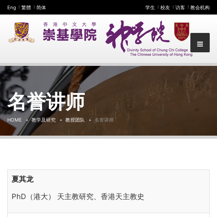
Eng
繁體
简体
学生
校友
访客
教会机构
名誉讲师
HOME
教学及研究
教授团队
名誉讲师
夏其龙
PhD（港大） 天主教研究、香港天主教史