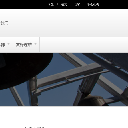
学生
校友
访客
教会机构
持我们
工部
友好连结