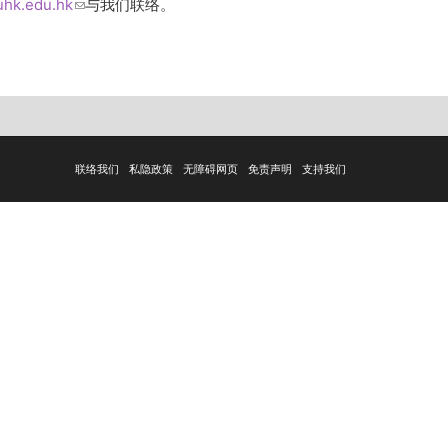
uhk.edu.hk
(link sends e-mail)
与我们联络。
联络我们
私隐政策
无障碍网页
免责声明
支持我们