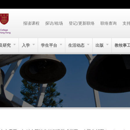
报读课程
探访/租场
登记/更新联络
联络查询
支
及研究
入学
学生平台
生活动态
出版
教牧事