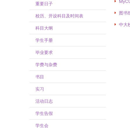
MyC
重要日子
图书
校历、开设科目及时间表
中大
科目大纲
学生手册
毕业要求
学费与杂费
书目
实习
活动日志
学生告假
学生会