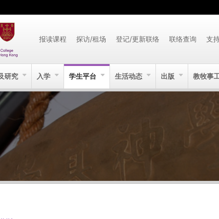
报读课程
探访/租场
登记/更新联络
联络查询
支
及研究
入学
学生平台
生活动态
出版
教牧事