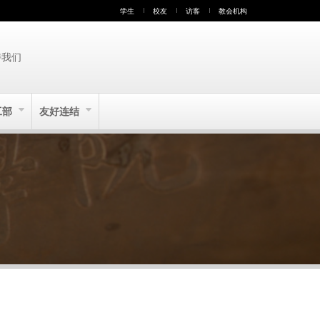
学生
校友
访客
教会机构
持我们
工部
友好连结