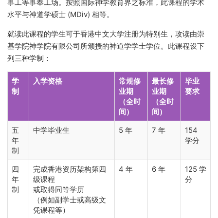
事工等事奉工场。按照国际神学教育界之标准，此课程的学术
水平与神道学硕士 (MDiv) 相等。
就读此课程的学生可于香港中文大学注册为特别生，攻读由崇
基学院神学院有限公司所颁授的神道学学士学位。此课程设下
列三种学制：
学
入学资格
常规修
最长修
毕业
制
业期
业期
要求
（全时
（全时
间）
间）
五
中学毕业生
5 年
7 年
154
年
学分
制
四
完成香港资历架构第四
4 年
6 年
125 学
年
级课程
分
制
或取得同等学历
（例如副学士或高级文
凭课程等）