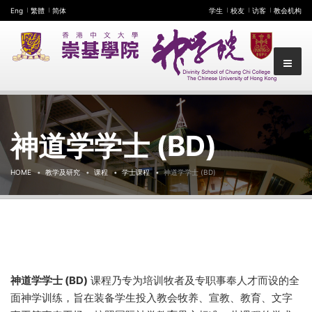
Eng
繁體
简体
学生
校友
访客
教会机构
神道学学士 (BD)
HOME
教学及研究
课程
学士课程
神道学学士 (BD)
神道学学士 (BD)
课程乃专为培训牧者及专职事奉人才而设的全
面神学训练，旨在装备学生投入教会牧养、宣教、教育、文字