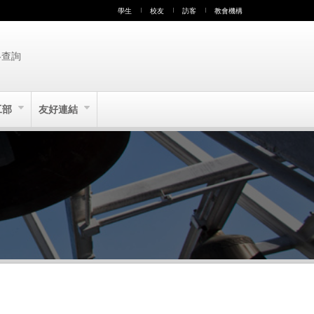
學生
校友
訪客
教會機構
絡查詢
工部
友好連結