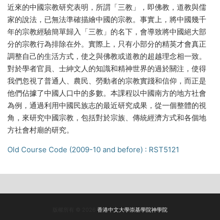
近來的中國宗教研究表明，所謂「三教」，即佛教，道教與儒
家的說法，已無法準確描繪中國的宗教。事實上，將中國幾千
年的宗教經驗簡單歸入「三教」的名下，會導致將中國絕大部
分的宗教行為排除在外。實際上，只有小部分的精英才會真正
調整自己的生活方式，使之與佛教或道教的超越理念相一致。
對於學者官員、士紳文人的知識和精神世界的過於關注，使得
我們忽視了普通人、農民、勞動者的宗教實踐和信仰，而正是
他們佔據了中國人口中的多數。本課程以中國南方的地方社會
為例，通過利用中國民族志的最近研究成果，從一個整體的視
角，來研究中國宗教，包括對於宗族、傳統經濟方式和各個地
方社會村廟的研究。
Old Course Code (2009-10 and before) : RST5121
版權所有 © 2026
香港中文大學崇基學院神學院