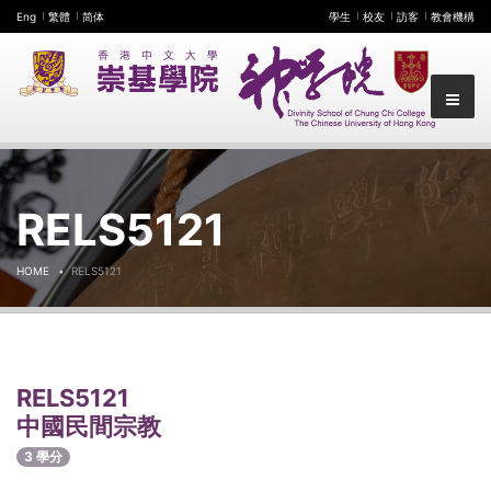
Eng
繁體
简体
學生
校友
訪客
教會機構
RELS5121
HOME
RELS5121
RELS5121
中國民間宗教
3 學分