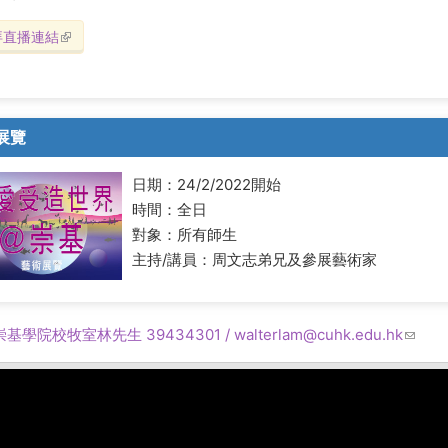
拜直播連結
(link is external)
展覽
日期：24/2/2022開始
時間：全日
對象：所有師生
主持/講員：周文志弟兄及參展藝術家
基學院校牧室林先生 39434301 /
walterlam@cuhk.edu.hk
(link 