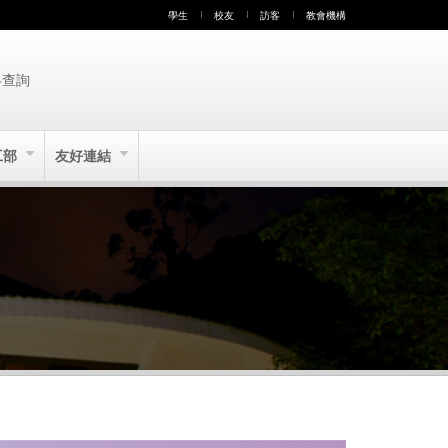
學生
校友
訪客
教會機構
絡查詢
工部
友好連結