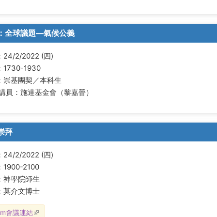
：全球議題—氣候公義
4/2/2022 (四)
1730-1930
：崇基團契／本科生
/講員：施達基金會（黎嘉晉）
崇拜
4/2/2022 (四)
1900-2100
：神學院師生
：莫介文博士
om會議連結
(link is external)