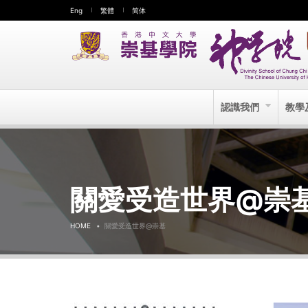
Eng
繁體
简体
認識我們
教學
關愛受造世界@崇
HOME
關愛受造世界@崇基