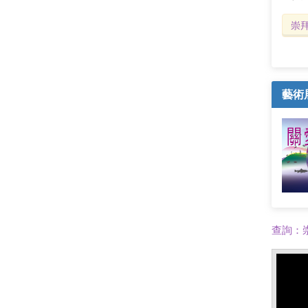
崇
藝術
查詢：崇