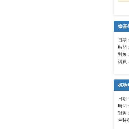
崇基
日期：2
時間：
對象
講員
棕地
日期
時間
對象
主持