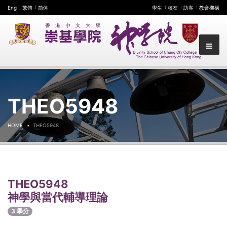
Eng
繁體
简体
學生
校友
訪客
教會機構
THEO5948
HOME
THEO5948
THEO5948
神學與當代輔導理論
3 學分