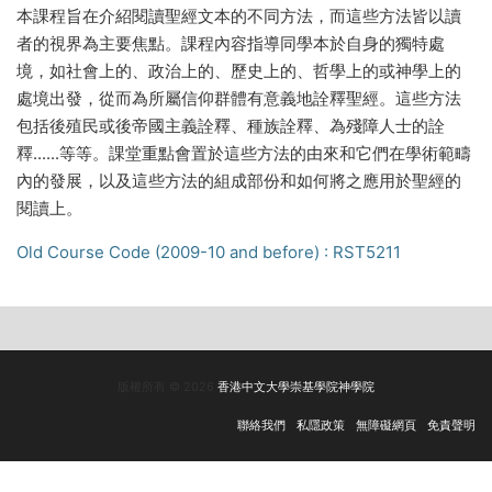
本課程旨在介紹閱讀聖經文本的不同方法，而這些方法皆以讀
者的視界為主要焦點。課程內容指導同學本於自身的獨特處
境，如社會上的、政治上的、歷史上的、哲學上的或神學上的
處境出發，從而為所屬信仰群體有意義地詮釋聖經。這些方法
包括後殖民或後帝國主義詮釋、種族詮釋、為殘障人士的詮
釋......等等。課堂重點會置於這些方法的由來和它們在學術範疇
內的發展，以及這些方法的組成部份和如何將之應用於聖經的
閱讀上。
Old Course Code (2009-10 and before) : RST5211
版權所有 © 2026
香港中文大學崇基學院神學院
聯絡我們
私隱政策
無障礙網頁
免責聲明