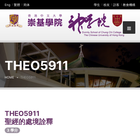
Eng
繁體
简体
學生
校友
訪客
教會機構
THEO5911
HOME
THEO5911
THEO5911
聖經的處境詮釋
3 學分