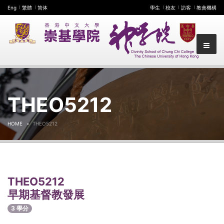
Eng
繁體
简体
學生
校友
訪客
教會機構
THEO5212
HOME
THEO5212
THEO5212
早期基督教發展
3 學分