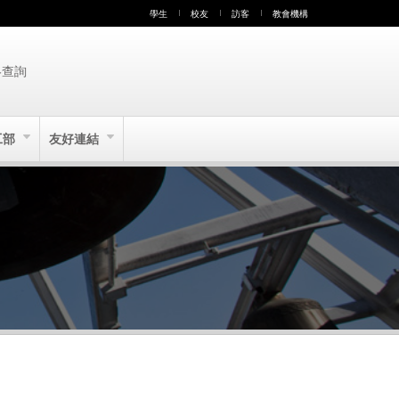
學生
校友
訪客
教會機構
絡查詢
工部
友好連結