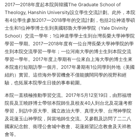
2017—2018年度起本院與韓國The Graduate School of
Theology, Hanshin University設立學生交流計劃。此外，本院
有4位學生參加2017—2018學年的交流計劃，包括2位神道學碩
士生和1位神學博士生到美國耶魯大學神學院（Yale Divinity
School）交流一學年；1位神道學學士生到台灣長榮大學神學院
學習一學期。2017—2018年度有一位台灣長榮大學神學院的學
生到本院交流學習一學年；一位河南大學的博士生到本院交流
學習一學年。2017年度上學期有一位來自上海大學的博士生來
本院進行短期訪學一個月。2017年暑期有1位同學到外地（美國
紐約）實習。這些海外學習機會不僅能擴闊同學的視野和經
驗，也拓展本院學生日後的事奉範圍。
本院一直積極推動學習交流。2017年5月12至19日，由邢福增
院長及王曉靜博士帶領本院師生及校友40人到台北及花蓮考察
學習，到訪中原大學、國立政治大學、真理大學、台灣神學院
及花蓮玉山神學院，與當地師生交流。又參觀及訪問了二二八
國家紀念館、衛理公會城中教會、花蓮姬望記念教會及天祥教
會等。