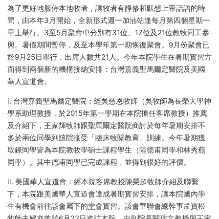
為了更好地服侍本地牧者，讓牧者有靜修和默想上帝話語的時
間，由本年3月開始，全新形式週一加油站逢每月第四個星期一
早上舉行。3至5月聚會中分別有31位、17位及21位教牧同工參
與。暑假期間暫停，及至本學年第一期恢復聚會。9月份聚會已
於9月25日舉行，出席人數共21人。今年本院學生在暑期實習方
面得到兩個新的機構接納安排：台灣嘉義聖馬爾定醫院及美國
華人宣道會。
i. 台灣嘉義聖馬爾定醫院：經吳慈恩牧師（吳牧師為長榮大學神
學系助理教授，於2015年第一學期在本院擔任客席教授）推薦
及介紹下，王家輝牧師跟聖馬爾定醫院商討於每年暑期安排不
多於兩位同學到該院接受「臨床牧關教育」訓練。今年暑期獲
取錄同學皆為本院教牧學碩士課程學生（陸德甫同學和林秀燕
同學）。其中德甫同學已完成課程，並得到很好的評價。
ii. 美國華人宣道會：經本院客席教授陳榮超牧師介紹及聯繫
下，本院跟美國華人宣道會達成暑期實習安排，讓本院國內學
生有機會前往該會屬下的堂會實習。該會華聯會總幹事孟寶松
牧師夫婦亦曾於6月22日造訪本院，由副院長關瑞文教授與王家