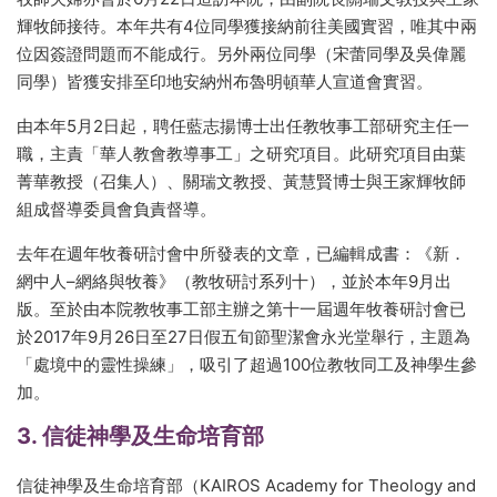
輝牧師接待。本年共有4位同學獲接納前往美國實習，唯其中兩
位因簽證問題而不能成行。另外兩位同學（宋蕾同學及吳偉麗
同學）皆獲安排至印地安納州布魯明頓華人宣道會實習。
由本年5月2日起，聘任藍志揚博士出任教牧事工部研究主任一
職，主責「華人教會教導事工」之研究項目。此研究項目由葉
菁華教授（召集人）、關瑞文教授、黃慧賢博士與王家輝牧師
組成督導委員會負責督導。
去年在週年牧養研討會中所發表的文章，已編輯成書：《新．
網中人–網絡與牧養》（教牧研討系列十），並於本年9月出
版。至於由本院教牧事工部主辦之第十一屆週年牧養研討會已
於2017年9月26日至27日假五旬節聖潔會永光堂舉行，主題為
「處境中的靈性操練」，吸引了超過100位教牧同工及神學生參
加。
3. 信徒神學及生命培育部
信徒神學及生命培育部（KAIROS Academy for Theology and