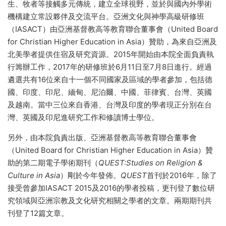
生、牧者等接觸多元傳統，建立全球視野，並於與國內外學術
機構建立常設夥伴及交流平台。亞洲文化與神學高級研修班
（IASACT）由亞洲基督教高等教育聯合董事會（United Board
for Christian Higher Education in Asia）贊助，為來自亞洲及
北美學者提供住宿及研究資源。2015年開始由本院全面負責執
行籌辦工作，2017年的研修班於6月11日至7月8日進行。經過
遴選共有16位來自十一個不同國家及區域的學者參加，包括德
國、印度、印尼、緬甸、尼泊爾、中國、菲律賓、台灣、英國
及越南。當中三位來自香港、台灣及印度的學者現正分別在台
灣、英國及印尼進研究工作和修讀博士學位。
另外，由本院負責出版、亞洲基督教高等教育聯合董事會
（United Board for Christian Higher Education in Asia）贊
助的第二期電子學術期刊（
QUEST:Studies on Religion &
Culture in Asia
）剛於今年發佈。
QUEST
首刊於2016年，除了
接受曾參加IASACT 2015及2016的學者投稿，更刊登了數位研
究領域與亞洲宗教及文化研究相關之學者的文章。兩期期刊共
刊登了12篇文章。