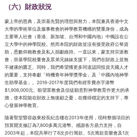
（六）財政狀況
蒙上帝的恩典，及崇基先賢的理想與努力，本院兼具香港中文
大學的學術單位及服事教會的神學教育機構的雙重身份，成為
主要華人社會（香港、新加坡、台灣和中國內地）中獨設在公
立大學中的神學院校。然而本院的財政並沒有接受政府公帑資
助，悉數仰賴教會及私人捐獻維持。一直以來，蒙支持宗派教
會，崇基學院校董會及眾弟兄姊妹支援下，我們在財政上並無
不健康的匱乏。同時，我們希望獲更多同道認同投資天國人才
的重要，支持奉獻「時機青年神學獎學金」及「中國內地神學
生助學基金」。2016-2017年度我們有經常費赤字港幣
$1,908,000元。盼望眾教會及信徒願意對神學教育作更大的承
擔，使本院能在財政上無後顧之憂，在獲得穩定的支持下，專
心發展神學教育。
隨著聖堂暨容啟東校長紀念樓在2013年使用，現時整個項目的
預算開支修訂為7,800多萬元港幣。感謝各方鼎力支持，自
2003年起，本院共舉行了8次步行籌款、5次籌款音樂會及1次