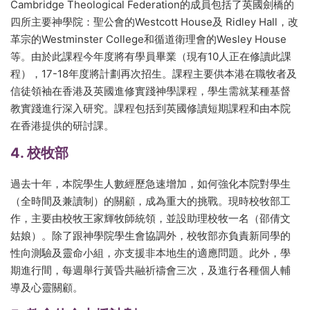
Cambridge Theological Federation的成員包括了英國劍橋的
四所主要神學院：聖公會的Westcott House及 Ridley Hall，改
革宗的Westminster College和循道衛理會的Wesley House
等。由於此課程今年度將有學員畢業（現有10人正在修讀此課
程），17-18年度將計劃再次招生。課程主要供本港在職牧者及
信徒領袖在香港及英國進修實踐神學課程，學生需就某種基督
教實踐進行深入研究。課程包括到英國修讀短期課程和由本院
在香港提供的研討課。
4. 校牧部
過去十年，本院學生人數經歷急速增加，如何強化本院對學生
（全時間及兼讀制）的關顧，成為重大的挑戰。現時校牧部工
作，主要由校牧王家輝牧師統領，並設助理校牧一名（邵倩文
姑娘）。除了跟神學院學生會協調外，校牧部亦負責新同學的
性向測驗及靈命小組，亦支援非本地生的適應問題。此外，學
期進行間，每週舉行黃昏共融祈禱會三次，及進行各種個人輔
導及心靈關顧。