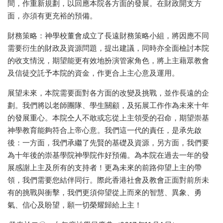
間，作重新規劃，以回應本院各方面的發展。在財政開支方
面，亦須有更充裕的預備。
財務策略：神學校董會成立了長遠財務策略小組，將因應不同
需要衍生的財政及資源問題，提出建議，同時亦全面檢討本院
的收支情況，期望能更有效地扮演管家角色，將上主藉眾教會
及信徒交託予本院的資金，作更合上主心意及運用。
展望未來，本院需要面對各方面的改變及挑戰，並作長遠的企
劃。我們將以老師團隊、學生關顧，及拓展工作作為未來十年
的發展重心。本院仝人不敢或忘從上主領受的召命，期望崇基
神學教育能夠符合上帝心意。我們這一代的責任，是承先啟
後：一方面，我們承繼了先賢的基礎及資源，另方面，我們要
為十年後的崇基學院神學院作好預備。為本院在過去一年的發
展感謝上主及所有的支持者！更為未來的前路仰望上主的帶
領，我們需要您結伴同行。際此香港社會及教會正面對前所未
有的挑戰與衝擊，我們更須仰望從上而來的智慧、異象、勇
氣、信心及盼望，願一切榮耀歸給上主！