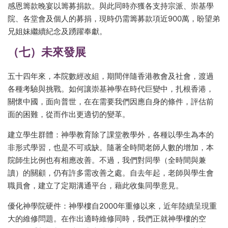
感恩籌款晚宴以籌募捐款。與此同時亦獲各支持宗派、崇基學
院、各堂會及個人的募捐，現時仍需籌募款項近900萬，盼望弟
兄姐妹繼續紀念及踴躍奉獻。
（七）未來發展
五十四年來，本院數經改組，期間伴隨香港教會及社會，渡過
各種考驗與挑戰。如何讓崇基神學在時代巨變中，扎根香港，
關懷中國，面向普世，在在需要我們因應自身的條件，評估前
面的困難，從而作出更適切的變革。
建立學生群體：神學教育除了課堂教學外，各種以學生為本的
非形式學習，也是不可或缺。隨著全時間老師人數的增加，本
院師生比例也有相應改善。不過，我們對同學（全時間與兼
讀）的關顧，仍有許多需改善之處。自去年起，老師與學生會
職員會，建立了定期溝通平台，藉此收集同學意見。
優化神學院硬件：神學樓自2000年重修以來，近年陸續呈現重
大的維修問題。在作出適時維修同時，我們正就神學樓的空