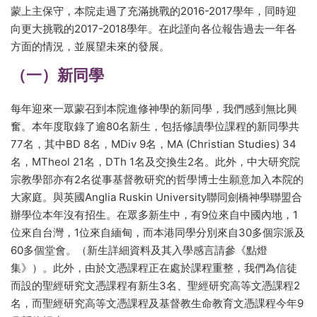
蒙上主保守，本院走過了充滿挑戰的2016-2017學年，同時迎
向更大挑戰的2017-2018學年。在此謹向各位報告過去一年各
方面的情況，並展望未來的發展。
（一）新同學
每年迎來一眾蒙召到本院進修神學的新同學，我們感到無比興
奮。本年度取錄了逾80名新生，包括修讀學位課程的新同學共
77名，其中BD 8名，MDiv 9名，MA (Christian Studies) 34
名，MTheol 21名，DTh 1名及交換生2名。此外，中大研究院
宗教學部亦有2名從事基督教研究的哲學博士生願意加入本院的
大家庭。與英國Anglia Ruskin University聯同劍橋神學聯盟合
辦學位本年沒有招生。在眾多新生中，有9位來自中國內地，1
位來自台灣，1位來自緬甸，而本港同學分別來自30多個宗派及
60多個堂會。（新生詳細資料及其入學感言請參《點燈
集》）。此外，由於文憑課程正在處於課程重整，我們為信徒
而設的聖經研究文憑課程有新生3名、聖經研究高等文憑課程2
名，而聖經研究高等文憑課程及基督教生命教育文憑課程今年9