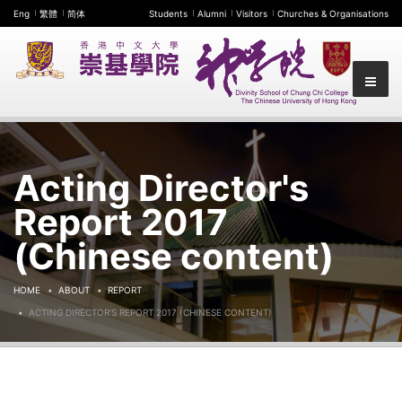
Eng
繁體
简体
Students
Alumni
Visitors
Churches & Organisations
Acting Director's
Report 2017
(Chinese content)
HOME
ABOUT
REPORT
ACTING DIRECTOR'S REPORT 2017 (CHINESE CONTENT)