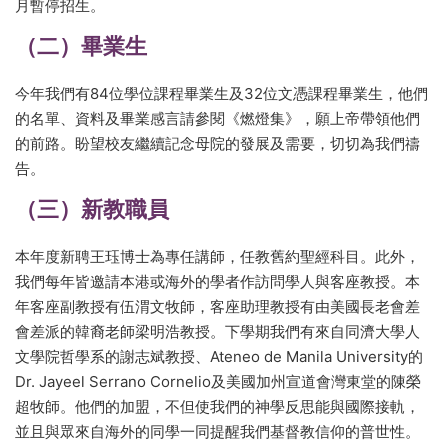
月暫停招生。
（二）畢業生
今年我們有84位學位課程畢業生及32位文憑課程畢業生，他們
的名單、資料及畢業感言請參閱《燃燈集》，願上帝帶領他們
的前路。盼望校友繼續記念母院的發展及需要，切切為我們禱
告。
（三）新教職員
本年度新聘王珏博士為專任講師，任教舊約聖經科目。此外，
我們每年皆邀請本港或海外的學者作訪問學人與客座教授。本
年客座副教授有伍渭文牧師，客座助理教授有由美國長老會差
會差派的韓裔老師梁明浩教授。下學期我們有來自同濟大學人
文學院哲學系的謝志斌教授、Ateneo de Manila University的
Dr. Jayeel Serrano Cornelio及美國加州宣道會灣東堂的陳榮
超牧師。他們的加盟，不但使我們的神學反思能與國際接軌，
並且與眾來自海外的同學一同提醒我們基督教信仰的普世性。