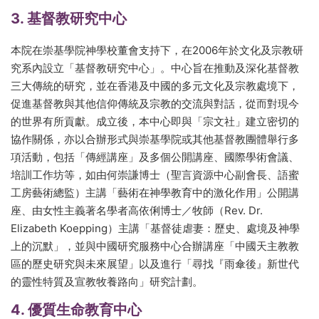
3. 基督教研究中心
本院在崇基學院神學校董會支持下，在2006年於文化及宗教研
究系內設立「基督教研究中心」。中心旨在推動及深化基督教
三大傳統的研究，並在香港及中國的多元文化及宗教處境下，
促進基督教與其他信仰傳統及宗教的交流與對話，從而對現今
的世界有所貢獻。成立後，本中心即與「宗文社」建立密切的
協作關係，亦以合辦形式與崇基學院或其他基督教團體舉行多
項活動，包括「傳經講座」及多個公開講座、國際學術會議、
培訓工作坊等，如由何崇謙博士（聖言資源中心副會長、語蜜
工房藝術總監）主講「藝術在神學教育中的激化作用」公開講
座、由女性主義著名學者高依俐博士／牧師（Rev. Dr.
Elizabeth Koepping）主講「基督徒虐妻：歷史、處境及神學
上的沉默」，並與中國研究服務中心合辦講座「中國天主教教
區的歷史研究與未來展望」以及進行「尋找『雨傘後』新世代
的靈性特質及宣教牧養路向」研究計劃。
4. 優質生命教育中心