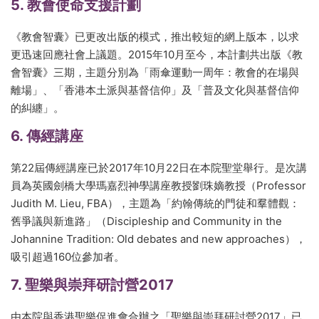
5. 教會使命支援計劃
《教會智囊》已更改出版的模式，推出較短的網上版本，以求
更迅速回應社會上議題。2015年10月至今，本計劃共出版《教
會智囊》三期，主題分別為「雨傘運動一周年：教會的在場與
離場」、「香港本土派與基督信仰」及「普及文化與基督信仰
的糾纏」。
6. 傳經講座
第22屆傳經講座已於2017年10月22日在本院聖堂舉行。是次講
員為英國劍橋大學瑪嘉烈神學講座教授劉珠嫡教授（Professor
Judith M. Lieu, FBA），主題為「約翰傳統的門徒和羣體觀：
舊爭議與新進路」（Discipleship and Community in the
Johannine Tradition: Old debates and new approaches），
吸引超過160位參加者。
7. 聖樂與崇拜研討營2017
由本院與香港聖樂促進會合辦之「聖樂與崇拜研討營2017」已