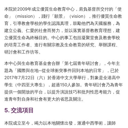
本院於2009年成立優質生命教育中心，肩負基督所交付的「使
命」（mission），踐行「願景」（vision），推行優質生命教
育，引導教會學校的學生認識真理，鼓勵他們為天國服務，為
建立公義、仁愛的社會而努力，並以落實基督教教育理想，建
立優質生命為終極目的。中心的事工包括凝聚堂會及教會學校
的培育工作者、進行有關宗教及生命教育的研究、舉辦課程、
研討會和工作坊等。
本中心與生命教育基金會合辦「第七屆青年研討會」，今年主
題為「國際與在地─從全球衝突事件回到本地的日常」，已於
2017年7月22日（六）於香港中文大學舉行，對象是全港高中
學生（中四至大專生），超過150人參加。青年研討會乃為青年
提供一個開放的平台，以提升演說技巧和批判性思考能力，促
進青年對自身和社會有更大的省思及關注。
5. 交流項目
本院成立至今，竭力以本地關懷出發，滙通中西學術，讓師