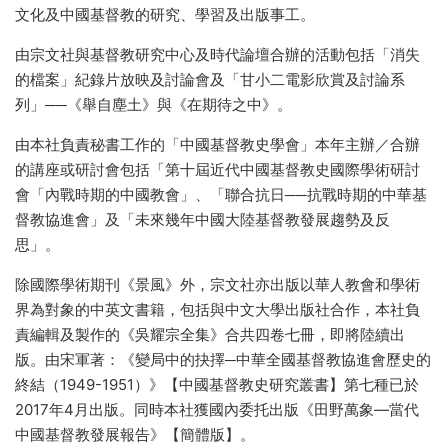
文化及中國基督教的研究、學習及出版事工。
由宗文社與基督教研究中心及時代論壇合辦的活動包括「消失
的檔案」紀錄片放映及討論會及「甘小二電影欣賞及討論系
列」──《舉自塵土》與《在期待之中》。
由本社負責秘書工作的「中國基督教史學會」本年主辦／合辦
的講座或研討會包括「第十屆近代中國基督教史國際學術研討
會「內戰時期的中國教會」、「聯合抗日──抗戰時期的中華基
督教協進會」及「未來幾年中國大陸基督教發展趨勢及反
思」。
除國際學術期刊《景風》外，宗文社亦出版以華人教會和學術
界為對象的中英文書籍，包括與中文大學出版社合作，本社負
責編輯及製作的《吳耀宗全集》合共四卷七冊，即將陸續出
版。由宋軍著：《變局中的抉擇─中華全國基督教協進會歷史的
終結（1949-1951）》【中國基督教史研究叢書】第七種已於
2017年4月出版。同時本社獲國內委托出版《田野萬象—當代
中國基督教發展報告》【簡體版】。