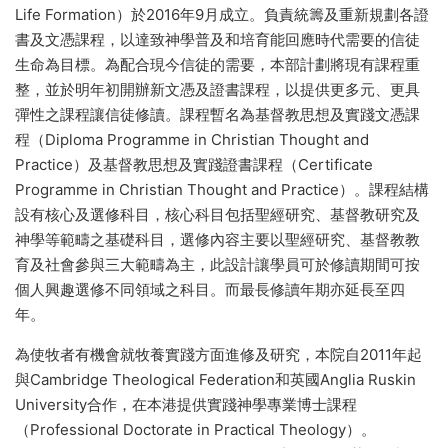
Life Formation）於2016年9月成立。負責統籌及重新規劃各證
書及文憑課程，以達致神學普及和培育能回應時代需要的信徒
生命為目標。為配合現今信徒的需要，本部計劃將現有課程重
整，並於明年初開辦新文憑及證書課程，以提供更多元、更具
彈性之課程讓信徒修讀。課程暫名為基督教思想及實踐文憑課
程（Diploma Programme in Christian Thought and
Practice）及基督教思想及實踐證書課程（Certificate
Programme in Christian Thought and Practice）。課程結構
設有核心及選修科目，核心科目包括聖經研究、基督教研究及
神學等範疇之基礎科目，選修內容主要以聖經研究、基督教教
育及社會參與三大範疇為主，此設計讓學員可於修讀期間可按
個人興趣選修不同領域之科目。而最長修讀年期亦延長至四
年。
為使牧者有機會就牧養實踐方面進修及研究，本院自2011年起
與Cambridge Theological Federation和英國Anglia Ruskin
University合作，在本港提供實踐神學專業博士課程
（Professional Doctorate in Practical Theology）。