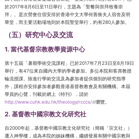
於2017年8月6日至11日舉行，主題為「聖餐與崇拜牧養崇
拜」。是次營會住宿安排於香港中文大學何善衡夫人宿舍及明
華堂，而主要活動場地則於本院聖堂舉行，約有280人參加。
（五）研究中心及交流
1. 當代基督宗教教學資源中心
第十五屆「暑期學術交流課程」已於2017年7月23日至8月19日
舉行，有47位來自國內大學的學者參加。多位本院和客席教授
輪流授課。除進行學術交流及為參加者提供個別的研究指導
外，課程亦安排參加者參觀香港基督教教會及有關機構。本屆
學員的心聲，刊載於網上《特刊》，請於
http://www.cuhk.edu.hk/theology/rcccs/
(link is external)
瀏覽。
2. 基督教中國宗教文化研究社
自2000年起，基督教中國宗教文化研究社（簡稱「宗文社」）
遷入神學樓，成為本院的姊妹機構，繼續發展有關中國宗教與