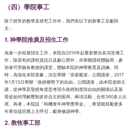
（四）學院事工
除了經常的教學及研究工作外，我們有以下的新事工呈獻與
主：
1. 神學院推廣及招生工作
為進一步拓展招生工作，本院自2015年起重新整合各項宣傳工
作，除原有的課程資訊日及獻心營外，亦舉辦課程體驗周，參
加者可旁聽各教授的課堂，體驗本院的神學教育及訓練。同
時，為強化本院形象，決定舉辦「崇基載道」公開講座，2017
年1月13日舉辦「政經權勢下的自由」公開講座，由本院老師主
講，從神學及聖經角度思考現今政經制度與自由的關係以及基
督徒如何理解壓制多於自主的困局。兩項活動，合有360多人出
席。再者，本院設「時機青年神學獎學金」，希望能鼓勵更多
年青信徒回應上主呼召，獻身修讀神學。
2. 教牧事工部