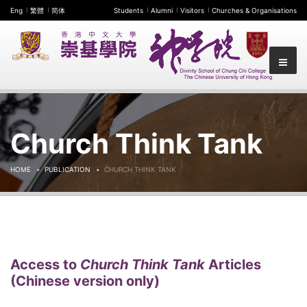
Eng
繁體
简体
Students
Alumni
Visitors
Churches & Organisations
Church Think Tank
HOME
PUBLICATION
CHURCH THINK TANK
Access to
Church Think Tank
Articles
(Chinese version only)