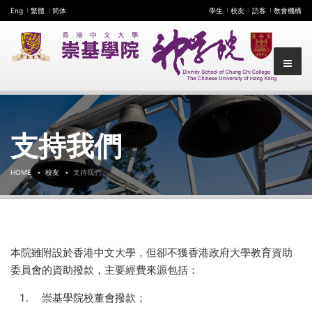
Eng
繁體
简体
學生
校友
訪客
教會機構
支持我們
HOME
校友
支持我們
本院雖附設於香港中文大學，但卻不獲香港政府大學教育資助
委員會的資助撥款，主要經費來源包括：
崇基學院校董會撥款；