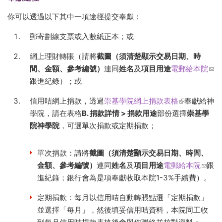
你可以透過以下其中一項途徑提交奉獻：
郵寄劃線支票或入數紙正本；或
網上理財轉賬（請將
截圖（須清楚顯示交易日期、時
間、金額、參考編號）
連同
姓名
及
項目用途
電郵給本院
(lin
跟進紀錄）；或
sen
e-
信用咭網上捐款，透過
崇基學院網上捐款表格
(link is
奉獻給神
mail
學院，請在表格
B. 捐款詳情 > 捐款用途
部份選擇
external)
崇基學
院神學院
，可選單次捐款或定期捐款；
單次捐款：請將
截圖（須清楚顯示交易日期、時間、
金額、參考編號）
連同
姓名
及
項目用途
電郵給本院
(link
跟
進紀錄；銀行會為是項奉獻收取本院1-3%手續費）。
sends
e-
定期捐款：每月以信用咭自動轉賬點選「定期捐款」
mail)
並選擇「每月」，然後填妥信用咭資料，本院同工收