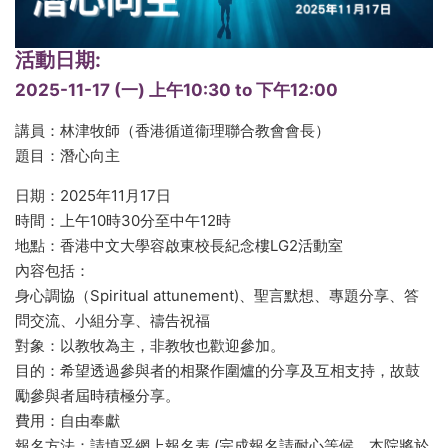
活動日期:
2025-11-17 (一)
上午10:30
to
下午12:00
講員：林津牧師（香港循道衞理聯合教會會長）
題目：潛心向主
日期：2025年11月17日
時間：上午10時30分至中午12時
地點：香港中文大學容啟東校長紀念樓LG2活動室
內容包括：
身心調協（Spiritual attunement)、聖言默想、專題分享、答
問交流、小組分享、禱告祝福
對象：以教牧為主，非教牧也歡迎參加。
目的：希望透過參與者的相聚作圍爐的分享及互相支持，故鼓
勵參與者屆時積極分享。
費用：自由奉獻
報名方法：請填妥網上報名表 (完成報名請耐心等候，本院將於