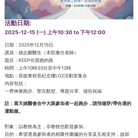
活動日期:
2025-12-15 (一)
上午10:30
to
下午12:00
日期：2025年12月15日
講員：姚志鵬醫生（本院兼任老師）
題目：KEEP住當跑的路
時間：上午10時30分至中午12時
地點：容啟東校長紀念樓LG2活動室集合
內容包括：
一齊伸展跑步、聖言默想、專題分享、禱告祝福
註：當天姚醫會在中大跟參加者一起跑步，請預備穿/帶合適的
運動服。
對象：以教牧為主，非教牧也歡迎參加。
目的：希望透過參與者的相聚作圍爐的分享及互相支持，故鼓