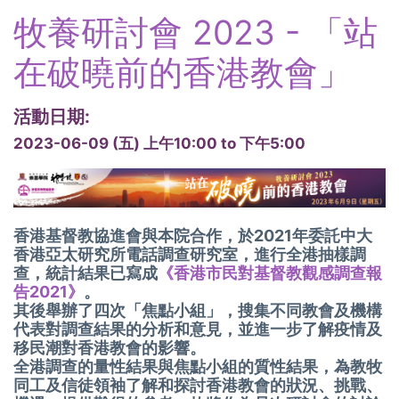
sends
牧養研討會 2023 - 「站
e-mail)
在破曉前的香港教會」
活動日期:
2023-06-09 (五)
上午10:00
to
下午5:00
香港基督教協進會與本院合作，於2021年委託中大
香港亞太研究所電話調查研究室，進行全港抽樣調
查，統計結果已寫成
《香港市民對基督教觀感調查報
告2021》
。
其後舉辦了四次「焦點小組」，搜集不同教會及機構
代表對調查結果的分析和意見，並進一步了解疫情及
移民潮對香港教會的影響。
全港調查的量性結果與焦點小組的質性結果，
為教牧
同工及信徒領袖了解和探討香港教會的狀況、挑戰、