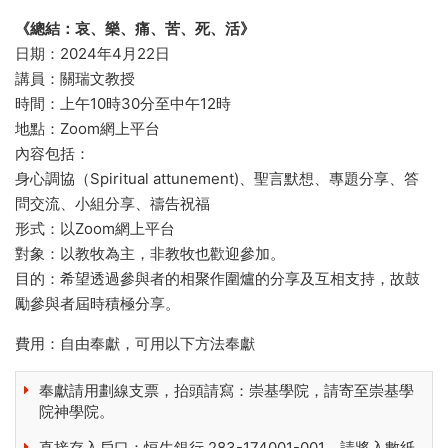
《總結：哀、樂、痛、苦、死、活》
日期：2024年4月22日
講員：關瑞文教授
時間：上午10時30分至中午12時
地點：Zoom網上平台
內容包括：
身心調協（Spiritual attunement)、聖言默想、專題分享、答
問交流、小組分享、禱告祝福
形式：以Zoom網上平台
對象：以教牧為主，非教牧也歡迎參加。
目的：希望透過參與者的相聚作圍爐的分享及互相支持，故鼓
勵參與者屆時積極分享。
費用：自由奉獻，可用以下方法奉獻
奉獻請用劃線支票，抬頭請寫：崇基學院，請寄至崇基學
院神學院。
直接存入戶口：恒生銀行 283-174001-001，請將入數紙