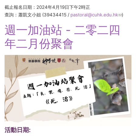
截止報名日期：2024年4月19日下午2時正
查詢：蕭凱文小姐 (39434415 /
pastoral@cuhk.edu.hk
(link
)
sends
週一加油站 - 二零二四
e-mail)
年二月份聚會
活動日期: