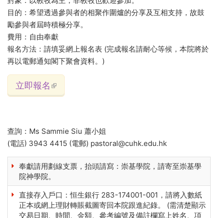
對象：以教牧為主，非教牧也歡迎參加。
目的：希望透過參與者的相聚作圍爐的分享及互相支持，故鼓
勵參與者屆時積極分享。
費用：自由奉獻
報名方法：請填妥網上報名表 (完成報名請耐心等候，本院將於
再以電郵通知閣下聚會資料。)
立即報名
(link is external)
查詢：Ms Sammie Siu 蕭小姐
(電話) 3943 4415 (電郵) pastoral@cuhk.edu.hk
奉獻請用劃線支票，抬頭請寫：崇基學院，請寄至崇基學
院神學院。
直接存入戶口：恒生銀行 283-174001-001，請將入數紙
正本或網上理財轉賬截圖寄回本院跟進紀錄。 (需清楚顯示
交易日期、時間、金額、參考編號及備註欄寫上姓名、項