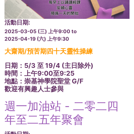
活動日期:
2025-03-05 (三) 上午9:00
to
2025-04-19 (六) 上午9:30
大齋期
/
預苦期四十天靈性操練
日期：
5/3
至
19/4 (
主日除外
)
時間：上午
9:00
至
9:25
地點：崇基神學院聖堂
G/F
歡迎有興趣人士參與
週一加油站 - 二零二四
年至二五年聚會