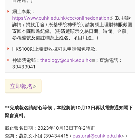
目用途。)
網上奉獻：
https//www.cuhk.edu.hk/ccc/onlinedonation
(link is
(B. 捐款
詳情 / 捐款用途 / 崇基學院神學院), 請將網上理財轉賬截圖
external)
寄回本院跟進紀錄。(需清楚顯示交易日期、時間、金額、
參考編號及備註欄寫上姓名、項目用途。)
HK$100以上奉獻收據可以申請減免稅款。
神學院電郵：
theology@cuhk.edu.hk
(link sends e-mail)
；查詢電話：
39439941
立即報名
(link is external)
**完成報名請耐心等候，本院將於10月13日再以電郵通知閣下
聚會資料。
截止報名日期：2023年10月13日下午2時正
查詢：蕭凱文小姐 (39434415 /
pastoral@cuhk.edu.hk
(link
)