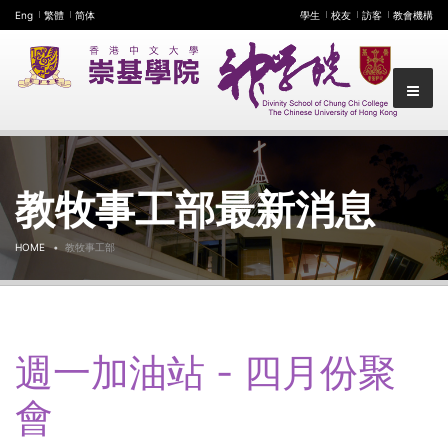
Eng
繁體
简体
學生
校友
訪客
教會機構
教牧事工部最新消息
HOME
教牧事工部
週一加油站 - 四月份聚
會