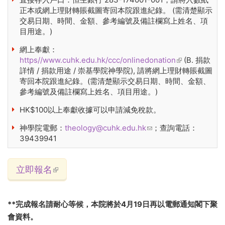
正本或網上理財轉賬截圖寄回本院跟進紀錄。 (需清楚顯示
交易日期、時間、金額、參考編號及備註欄寫上姓名、項
目用途。)
網上奉獻：
https//www.cuhk.edu.hk/ccc/onlinedonation
(link is
(B. 捐款
詳情 / 捐款用途 / 崇基學院神學院), 請將網上理財轉賬截圖
external)
寄回本院跟進紀錄。(需清楚顯示交易日期、時間、金額、
參考編號及備註欄寫上姓名、項目用途。)
HK$100以上奉獻收據可以申請減免稅款。
神學院電郵：
theology@cuhk.edu.hk
(link sends e-mail)
；查詢電話：
39439941
立即報名
(link is external)
**完成報名請耐心等候，本院將於4月19日再以電郵通知閣下聚
會資料。