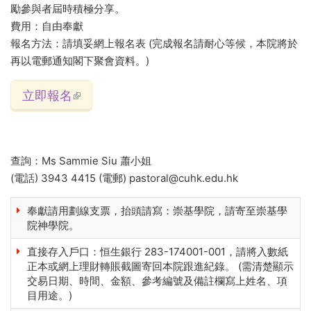
勵參與者屆時積極分享。
費用：自由奉獻
報名方法：請填妥網上報名表 (完成報名請耐心等候，本院將於
再以電郵通知閣下聚會資料。)
立即報名
(link is external)
查詢：Ms Sammie Siu 蕭小姐
(電話) 3943 4415 (電郵) pastoral@cuhk.edu.hk
奉獻請用劃線支票，抬頭請寫：崇基學院，請寄至崇基學
院神學院。
直接存入戶口：恒生銀行 283-174001-001，請將入數紙
正本或網上理財轉賬截圖寄回本院跟進紀錄。 (需清楚顯示
交易日期、時間、金額、參考編號及備註欄寫上姓名、項
目用途。)