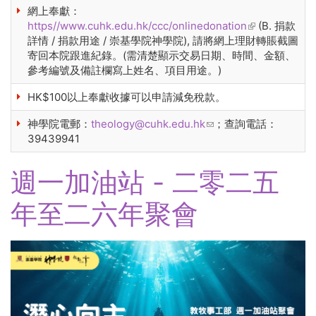
網上奉獻：
https//www.cuhk.edu.hk/ccc/onlinedonation
(link is
(B. 捐款
詳情 / 捐款用途 / 崇基學院神學院), 請將網上理財轉賬截圖
external)
寄回本院跟進紀錄。(需清楚顯示交易日期、時間、金額、
參考編號及備註欄寫上姓名、項目用途。)
HK$100以上奉獻收據可以申請減免稅款。
神學院電郵：
theology@cuhk.edu.hk
(link sends e-mail)
；查詢電話：
39439941
週一加油站 - 二零二五
年至二六年聚會