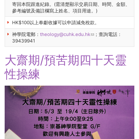
寄回本院跟進紀錄。(需清楚顯示交易日期、時間、金額、
參考編號及備註欄寫上姓名、項目用途。)
HK$100以上奉獻收據可以申請減免稅款。
神學院電郵：
theology@cuhk.edu.hk
(link sends e-mail)
；查詢電話：
39439941
大齋期/預苦期四十天靈
性操練