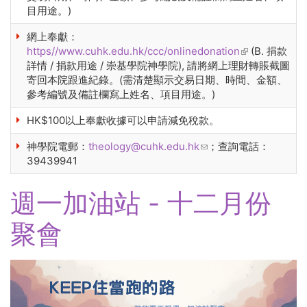
目用途。)
網上奉獻：
https//www.cuhk.edu.hk/ccc/onlinedonation
(link is
(B. 捐款
詳情 / 捐款用途 / 崇基學院神學院), 請將網上理財轉賬截圖
external)
寄回本院跟進紀錄。(需清楚顯示交易日期、時間、金額、
參考編號及備註欄寫上姓名、項目用途。)
HK$100以上奉獻收據可以申請減免稅款。
神學院電郵：
theology@cuhk.edu.hk
(link sends e-mail)
；查詢電話：
39439941
週一加油站 - 十二月份
聚會