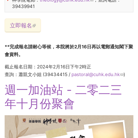
39439941
立即報名
(link is external)
**完成報名請耐心等候，本院將於2月16日再以電郵通知閣下聚
會資料。
截止報名日期：2024年2月16日下午2時正
查詢：蕭凱文小姐 (39434415 /
pastoral@cuhk.edu.hk
(link
)
sends
週一加油站 - 二零二三
e-mail)
年十月份聚會