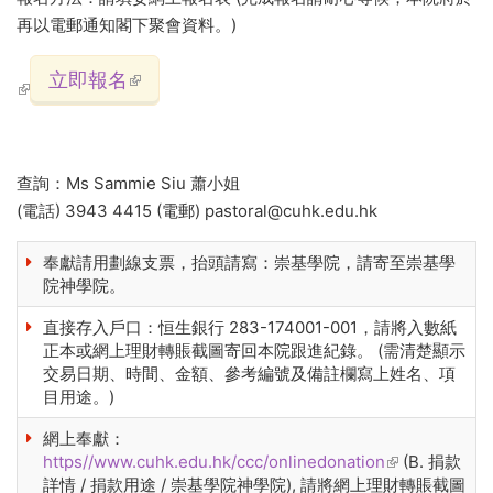
再以電郵通知閣下聚會資料。)
(link is external)
立即報名
(link is external)
查詢：Ms Sammie Siu 蕭小姐
(電話) 3943 4415 (電郵) pastoral@cuhk.edu.hk
奉獻請用劃線支票，抬頭請寫：崇基學院，請寄至崇基學
院神學院。
直接存入戶口：恒生銀行 283-174001-001，請將入數紙
正本或網上理財轉賬截圖寄回本院跟進紀錄。 (需清楚顯示
交易日期、時間、金額、參考編號及備註欄寫上姓名、項
目用途。)
網上奉獻：
https//www.cuhk.edu.hk/ccc/onlinedonation
(link is
(B. 捐款
詳情 / 捐款用途 / 崇基學院神學院), 請將網上理財轉賬截圖
external)