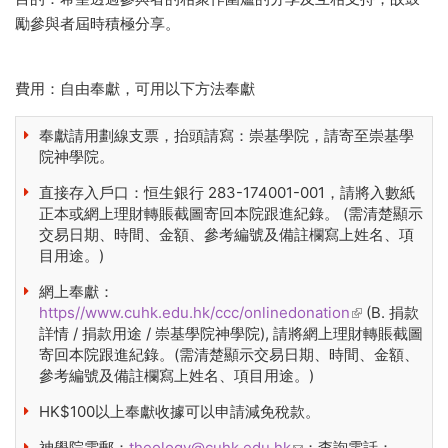
勵參與者屆時積極分享。
費用：自由奉獻，可用以下方法奉獻
奉獻請用劃線支票，抬頭請寫：崇基學院，請寄至崇基學
院神學院。
直接存入戶口：恒生銀行 283-174001-001，請將入數紙
正本或網上理財轉賬截圖寄回本院跟進紀錄。 (需清楚顯示
交易日期、時間、金額、參考編號及備註欄寫上姓名、項
目用途。)
網上奉獻：
https//www.cuhk.edu.hk/ccc/onlinedonation
(link is
(B. 捐款
詳情 / 捐款用途 / 崇基學院神學院), 請將網上理財轉賬截圖
external)
寄回本院跟進紀錄。(需清楚顯示交易日期、時間、金額、
參考編號及備註欄寫上姓名、項目用途。)
HK$100以上奉獻收據可以申請減免稅款。
神學院電郵：
theology@cuhk.edu.hk
(link sends e-mail)
；查詢電話：