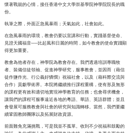
懷著戰兢的心情，接任香港中文大學崇基學院神學院院長的職
份。
執筆之際，外面正急風暴雨；天氣如此，社會如此。
在急風暴雨的環境，教會仍要以宣講和行動，實踐基督使命、
見證天國福音──比起風和日麗的時間，如今教會的使命實踐顯
得更加重要。
教會為他者存在，神學院為教會存在。我們透過培訓專職牧
者、裝備信徒領袖、促進神學研究，服事教會，並因而（藉信
徒作鹽作光、行公義好憐憫）祝福社會，以及（藉科際交流與
合作）貢獻學術界。本院將繼續推行課程重構，使有形及無形
的課程更有效和適切地實現神學教育的任務；也會尋求機會，
讓我們的課程可服事遠近各地的粵語、華語、英語群體；並且
會發展可服務教會與社會的研究與知識轉移。當然，我們要繼
續鞏固教師團隊以及拓展財政資源。
前面難免充滿挑戰，可是我並不孤單。收到不少祝福和鼓勵的