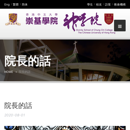
Eng
繁體
简体
學生
校友
訪客
教會機構
院長的話
HOME
院長的話
院長的話
2020-08-01