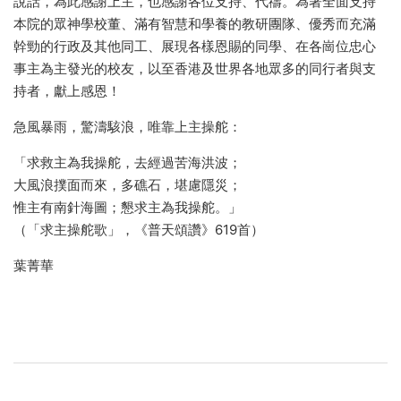
說話，為此感謝上主，也感謝各位支持、代禱。為著全面支持
本院的眾神學校董、滿有智慧和學養的教研團隊、優秀而充滿
幹勁的行政及其他同工、展現各樣恩賜的同學、在各崗位忠心
事主為主發光的校友，以至香港及世界各地眾多的同行者與支
持者，獻上感恩！
急風暴雨，驚濤駭浪，唯靠上主操舵：
「求救主為我操舵，去經過苦海洪波；
大風浪撲面而來，多礁石，堪慮隱災；
惟主有南針海圖；懇求主為我操舵。」
（「求主操舵歌」，《普天頌讚》619首）
葉菁華