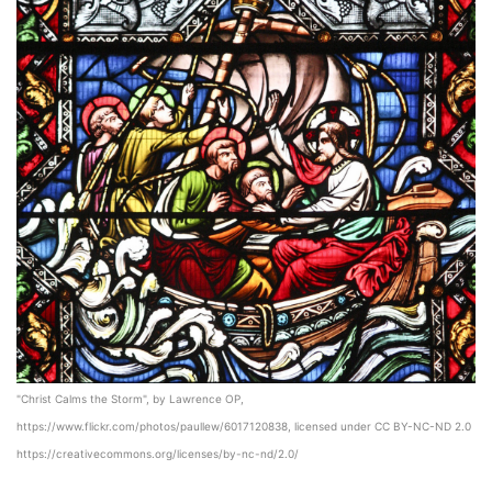
"Christ Calms the Storm", by Lawrence OP,
https://www.flickr.com/photos/paullew/6017120838, licensed under CC BY-NC-ND 2.0
https://creativecommons.org/licenses/by-nc-nd/2.0/