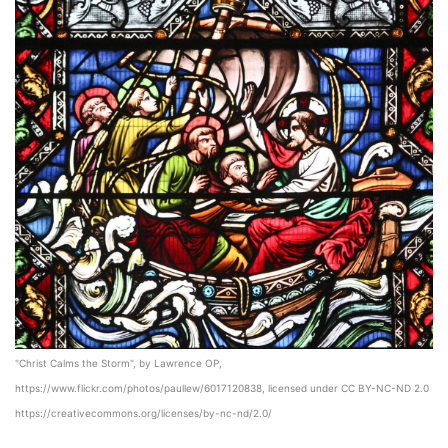
"Christ Calms the Storm", by Lawrence OP,
https://www.flickr.com/photos/paullew/6017120838, licensed under CC BY-NC-ND 2.0
https://creativecommons.org/licenses/by-nc-nd/2.0/