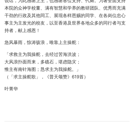
说话，为此感谢上主，也感谢各位支持、代祷。为著全面支持
本院的众神学校董、满有智慧和学养的教研团队、优秀而充满
干劲的行政及其他同工、展现各样恩赐的同学、在各岗位忠心
事主为主发光的校友，以至香港及世界各地众多的同行者与支
持者，献上感恩！
急风暴雨，惊涛骇浪，唯靠上主操舵：
「求救主为我操舵，去经过苦海洪波；
大风浪扑面而来，多礁石，堪虑隐灾；
惟主有南针海图；恳求主为我操舵。」
（「求主操舵歌」，《普天颂赞》619首）
叶菁华