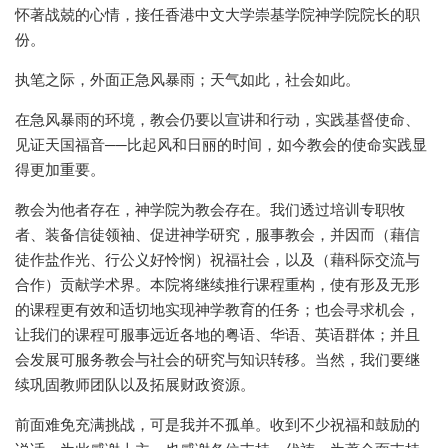
怀著战兢的心情，接任香港中文大学崇基学院神学院院长的职
份。
执笔之际，外面正急风暴雨；天气如此，社会如此。
在急风暴雨的环境，教会仍要以宣讲和行动，实践基督使命、
见证天国福音──比起风和日丽的时间，如今教会的使命实践显
得更加重要。
教会为他者存在，神学院为教会存在。我们透过培训专职牧
者、装备信徒领袖、促进神学研究，服事教会，并因而（藉信
徒作盐作光、行公义好怜悯）祝福社会，以及（藉科际交流与
合作）贡献学术界。本院将继续推行课程重构，使有形及无形
的课程更有效和适切地实现神学教育的任务；也会寻求机会，
让我们的课程可服事远近各地的粤语、华语、英语群体；并且
会发展可服务教会与社会的研究与知识转移。当然，我们要继
续巩固教师团队以及拓展财政资源。
前面难免充满挑战，可是我并不孤单。收到不少祝福和鼓励的