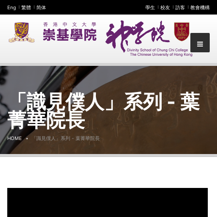
Eng
繁體
简体
學生
校友
訪客
教會機構
「識見僕人」系列 - 葉
菁華院長
HOME
「識見僕人」系列 - 葉菁華院長