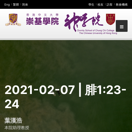
Eng
繁體
简体
學生
校友
訪客
教會機構
2021-02-07
| 腓1:23-
24
葉漢浩
本院助理教授