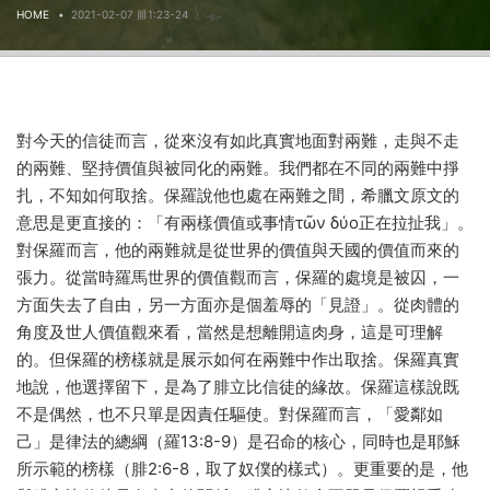
HOME
2021-02-07 腓1:23-24
對今天的信徒而言，從來沒有如此真實地面對兩難，走與不走
的兩難、堅持價值與被同化的兩難。我們都在不同的兩難中掙
扎，不知如何取捨。保羅說他也處在兩難之間，希臘文原文的
意思是更直接的：「有兩樣價值或事情τῶν δύο正在拉扯我」。
對保羅而言，他的兩難就是從世界的價值與天國的價值而來的
張力。從當時羅馬世界的價值觀而言，保羅的處境是被囚，一
方面失去了自由，另一方面亦是個羞辱的「見證」。從肉體的
角度及世人價值觀來看，當然是想離開這肉身，這是可理解
的。但保羅的榜樣就是展示如何在兩難中作出取捨。保羅真實
地說，他選擇留下，是為了腓立比信徒的緣故。保羅這樣說既
不是偶然，也不只單是因責任驅使。對保羅而言，「愛鄰如
己」是律法的總綱（羅13:8-9）是召命的核心，同時也是耶穌
所示範的榜樣（腓2:6-8，取了奴僕的樣式）。更重要的是，他