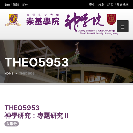
Eng
繁體
简体
學生
校友
訪客
教會機構
THEO5953
HOME
THEO5953
THEO5953
神學研究：專題研究 II
3 學分