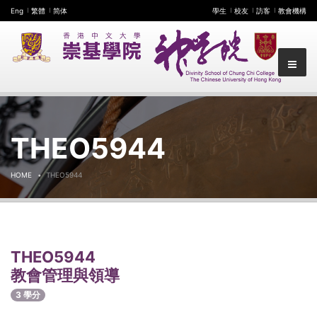
Eng
繁體
简体
學生
校友
訪客
教會機構
THEO5944
HOME
THEO5944
THEO5944
教會管理與領導
3 學分