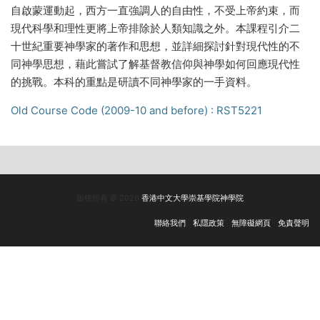
自啟蒙運動起，西方一直強調人的自由性，不受上帝約束，而
現代科學和理性更將上帝排除於人類知識之外。本課程引介二
十世紀重要神學家的著作和思想，並詳細探討針對現代性的不
同神學思想，藉此嘗試了解基督教信仰與神學如何回應現代性
的挑戰。本科的重點是研讀不同神學家的一手資料。
Old Course Code (2009-10 and before) : RST5221
版權所有 © 2026
香港中文大學崇基學院神學院
聯絡我們
私隱政策
無障礙網頁
免責聲明