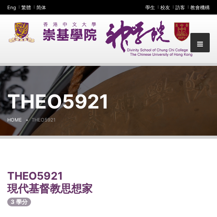
Eng
繁體
简体
學生
校友
訪客
教會機構
THEO5921
HOME
THEO5921
THEO5921
現代基督教思想家
3 學分