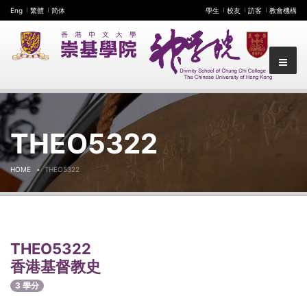
Eng
繁體
简体
學生
校友
訪客
教會機構
THEO5322
HOME
THEO5322
THEO5322
香港基督教史
3 學分