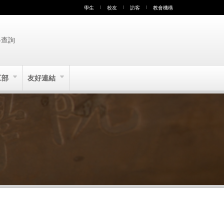
學生
校友
訪客
教會機構
絡查詢
工部
友好連結