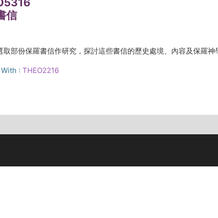
O5316
書信
選取部份保羅書信作研究，探討這些書信的歷史處境、內容及保羅神
With :
THEO2216