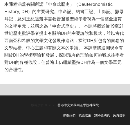
本課程涵蓋有關所謂「申命式歷史」（Deuteronomistic
History; DH）的主要研究。申命記、約書亞記、士師記、撒母
耳記，及列王紀這幾本書卷普遍被聖經學者視為一個整全連貫
的文學單元，並稱之為「申命式歷史」。 本課將概述從19至21
世紀歷史批評學者提出有關的DH的主要論說和模式，並以古代
西南亞和希臘的文學文化發展作進路，探討DH所包含的書卷的
文學結構、中心主題和有關文本的爭議。 本課堂將追溯現今有
關於DH的學術辯論和發展，探討現今的理論如何挑戰以往學者
對DH的各種假設，但普遍上仍繼續堅持DH作為一個文學單元
的合理性。
版權所有 © 2026
香港中文大學崇基學院神學院
聯絡我們
私隱政策
無障礙網頁
免責聲明