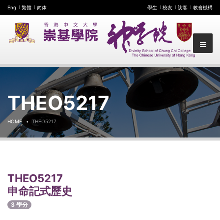
Eng
繁體
简体
學生
校友
訪客
教會機構
THEO5217
HOME
THEO5217
THEO5217
申命記式歷史
3 學分