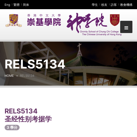
Eng
繁體
简体
學生
校友
訪客
教會機構
RELS5134
HOME
RELS5134
RELS5134
圣经性别考据学
3 學分