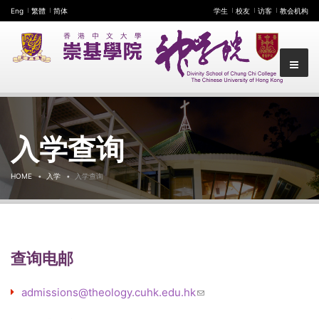
Eng
繁體
简体
学生
校友
访客
教会机构
入学查询
HOME
入学
入学查询
查询电邮
admissions@theology.cuhk.edu.hk
(link sends e-mail)