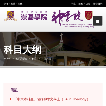
Eng
繁體
简体
学生
校友
访客
教会机构
科目大纲
HOME
教学及研究
科目
科目大纲
備註
「中大本科生」包括神學文學士（BA in Theology）