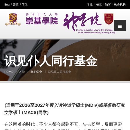
Eng
繁體
简体
学生
校友
访客
教会机构
识见仆人同行基金
HOME
入学
奖助学金
识见仆人同行基金
(适用于2026至2027年度入读神道学硕士(MDiv)或基督教研究
文学硕士(MACS)同学)
在这困难的时代，不少人都会感到不安、失去盼望，反而更需