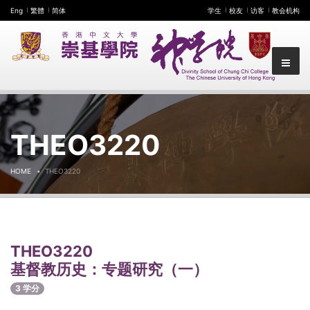
Eng
繁體
简体
学生
校友
访客
教会机构
THEO3220
HOME
THEO3220
THEO3220
基督教历史：专题研究（一）
3 学分