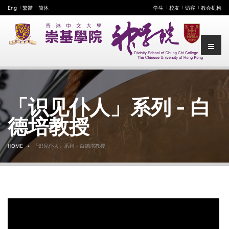
Eng
繁體
简体
学生
校友
访客
教会机构
「识见仆人」系列 - 白
德培教授
HOME
「识见仆人」系列 - 白德培教授