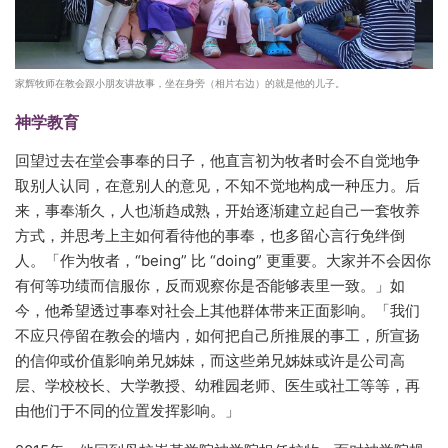
家辉牧师在教会跟小朋友讲故事，坐在身旁（相片右边）的就是他的儿子。
神学教育
回望过去在堂会事奉的日子，他直言初为牧者时会不自觉地争
取别人认同，在意别人的意见，不知不觉地构成一种压力。后
来，事奉渐久，人也渐趋成熟，开始逐渐建立起自己一套牧养
方式，并思考上主如何看待他的事奉，也多留心言行免绊倒
人。「作为牧者，“being” 比 “doing” 更重要。大家并不会因你
有何等功绩而信服你，反而观察你是否能够表里一致。」如
今，他希望透过事奉对社会上其他群体带来正面影响。「我们
不应只停留在教会的墙内，如何把自己所推展的事工，所宣扬
的信仰或价值影响弟兄姊妹，而这些弟兄姊妹或许是公司高
层、学校校长、大学教授、幼稚园老师、医生或社工等等，再
由他们于不同的位置发挥影响。」