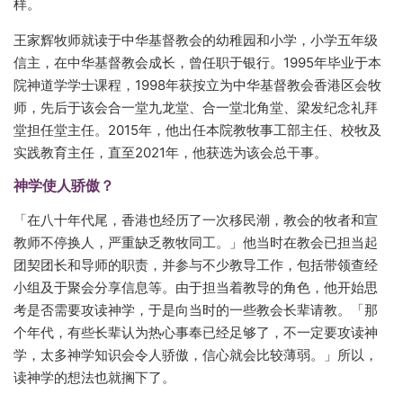
样。
王家辉牧师就读于中华基督教会的幼稚园和小学，小学五年级
信主，在中华基督教会成长，曾任职于银行。1995年毕业于本
院神道学学士课程，1998年获按立为中华基督教会香港区会牧
师，先后于该会合一堂九龙堂、合一堂北角堂、梁发纪念礼拜
堂担任堂主任。2015年，他出任本院教牧事工部主任、校牧及
实践教育主任，直至2021年，他获选为该会总干事。
神学使人骄傲？
「在八十年代尾，香港也经历了一次移民潮，教会的牧者和宣
教师不停换人，严重缺乏教牧同工。」他当时在教会已担当起
团契团长和导师的职责，并参与不少教导工作，包括带领查经
小组及于聚会分享信息等。由于担当着教导的角色，他开始思
考是否需要攻读神学，于是向当时的一些教会长辈请教。「那
个年代，有些长辈认为热心事奉已经足够了，不一定要攻读神
学，太多神学知识会令人骄傲，信心就会比较薄弱。」所以，
读神学的想法也就搁下了。