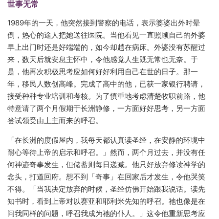
世事无常
1989年的一天，他突然接到警察的电话，表示婆婆出外时晕
倒，热心的途人把她送往医院。当他看见一直照顾自己的外婆
早上出门时还是好端端的，如今却趟在病床。外婆没有苏醒过
来，数天后就安息主怀中，令他感觉人生既无常也无奈。于
是，他再次积极思考应如何好好利用自己在世的日子。那一
年，移民人数创高峰。完成了高中的他，已获一家银行聘请，
接受种种专业培训和考核。为了慎重地考虑清楚牧职前路，他
特意请了两个月假期于长洲静修，一方面好好思考，另一方面
尝试领受由上主而来的呼召。
「在长洲的度假屋内，我每天都认真读圣经，在安静的环境中
耐心等待上帝的启示和呼召。」然而，两个月过去，并没有任
何神迹奇事发生，但储蓄则每日递减。他只好放弃修读神学的
念头，打道回府。想不到「奇事」在回家后才发生，令他哭笑
不得。「当我决定放弃的时候，圣经仿佛开始跟我说话。读先
知书时，看到上帝对以赛亚和耶利米先知的呼召。祂也像是在
问我同样的问题，呼召我成为祂的仆人。」这令他重新思考应