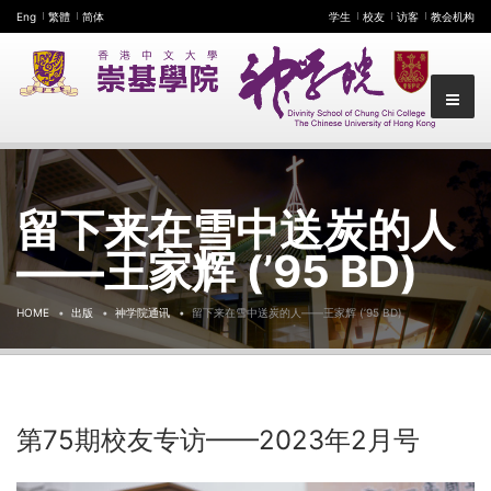
Eng
繁體
简体
学生
校友
访客
教会机构
留下来在雪中送炭的人
——王家辉 (’95 BD)
HOME
出版
神学院通讯
留下来在雪中送炭的人——王家辉 (’95 BD)
第75期校友专访——2023年2月号