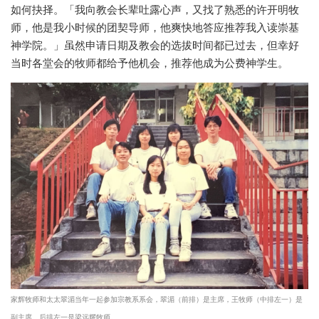
如何抉择。「我向教会长辈吐露心声，又找了熟悉的许开明牧
师，他是我小时候的团契导师，他爽快地答应推荐我入读崇基
神学院。」虽然申请日期及教会的选拔时间都已过去，但幸好
当时各堂会的牧师都给予他机会，推荐他成为公费神学生。
家辉牧师和太太翠湄当年一起参加宗教系系会，翠湄（前排）是主席，王牧师（中排左一）是
副主席。后排左一是梁远耀牧师。