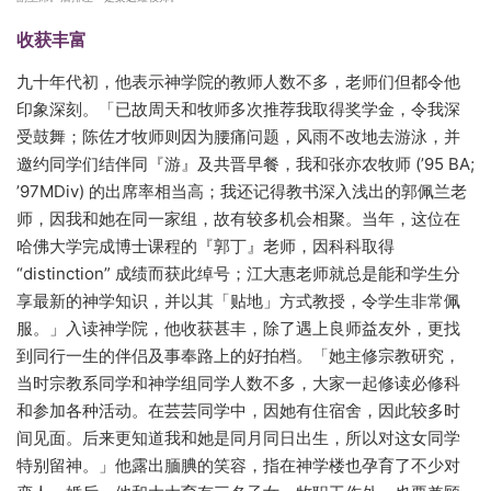
收获丰富
九十年代初，他表示神学院的教师人数不多，老师们但都令他
印象深刻。「已故周天和牧师多次推荐我取得奖学金，令我深
受鼓舞；陈佐才牧师则因为腰痛问题，风雨不改地去游泳，并
邀约同学们结伴同『游』及共晋早餐，我和张亦农牧师 (’95 BA;
’97MDiv) 的出席率相当高；我还记得教书深入浅出的郭佩兰老
师，因我和她在同一家组，故有较多机会相聚。当年，这位在
哈佛大学完成博士课程的『郭丁』老师，因科科取得
“distinction” 成绩而获此绰号；江大惠老师就总是能和学生分
享最新的神学知识，并以其「贴地」方式教授，令学生非常佩
服。」入读神学院，他收获甚丰，除了遇上良师益友外，更找
到同行一生的伴侣及事奉路上的好拍档。「她主修宗教研究，
当时宗教系同学和神学组同学人数不多，大家一起修读必修科
和参加各种活动。在芸芸同学中，因她有住宿舍，因此较多时
间见面。后来更知道我和她是同月同日出生，所以对这女同学
特别留神。」他露出腼腆的笑容，指在神学楼也孕育了不少对