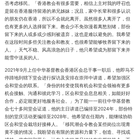
否考虑移民。「香港教会有很多需要，相信上主对我的呼召也
是留在香港服侍留港的弟兄姊妹；况且，家中长辈和很多认识
的朋友仍在香港，所以不会就此离开。虽然很多人离开了，但
也有更多的人选择留下来。教会少不免弥漫着离愁别绪，部份
留下来的人或多或少感到被遗弃，这也是难以避免的。我希望
在这段时间多些关注教会和教友，也很希望能够牧养留下来的
人。」天气不稳、风高浪急的日子，他只希望成为那留下来并
能雪中送炭的人。
2021年9月上任中华基督教会香港区会总干事一职后，他即马不
停蹄地到辖下堂会进行探访及安排在崇拜中讲道，希望加强区
会和堂会的联系。「身份的转变使我有机会和堂会领袖有更多
机会接触、沟通和彼此学习，区会和堂会息息相关，如能好好
合作，必定能更好地服务社会。」为了能一一前往中华基督教
会七十多间堂会证道，他的主日讲道已编排至2024年，部份特
别的堂庆活动更编排至2028年。他希望在任期内，能继续协助
区会和堂会栽培好接棒人。「移民潮会令教会某些岗位出现青
黄不接的情况，我盼望在有限的资源和力量下，创造、寻找或