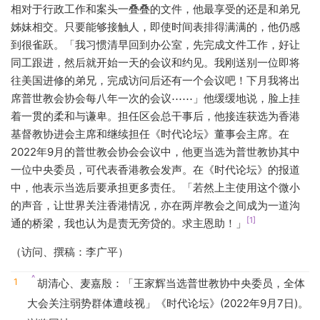
相对于行政工作和案头一叠叠的文件，他最享受的还是和弟兄
姊妹相交。只要能够接触人，即使时间表排得满满的，他仍感
到很雀跃。「我习惯清早回到办公室，先完成文件工作，好让
同工跟进，然后就开始一天的会议和约见。我刚送别一位即将
往美国进修的弟兄，完成访问后还有一个会议吧！下月我将出
席普世教会协会每八年一次的会议⋯⋯」他缓缓地说，脸上挂
着一贯的柔和与谦卑。担任区会总干事后，他接连获选为香港
基督教协进会主席和继续担任《时代论坛》董事会主席。在
2022年9月的普世教会协会会议中，他更当选为普世教协其中
一位中央委员，可代表香港教会发声。在《时代论坛》的报道
中，他表示当选后要承担更多责任。「若然上主使用这个微小
的声音，让世界关注香港情况，亦在两岸教会之间成为一道沟
[1]
通的桥梁，我也认为是责无旁贷的。求主恩助！」
（访问、撰稿：李广平）
^
胡清心、麦嘉殷：「王家辉当选普世教协中央委员，全体
大会关注弱势群体遭歧视」《时代论坛》(2022年9月7日)。