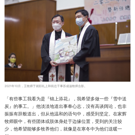
2021年10月，王牧师于就职礼上和前总干事苏成溢牧师合影。
「有些事工我看为是『锦上添花』，我希望多做一些『雪中送
炭』的事工。」他淡淡地道出事奉心志，没有高谈阔论，也非
振振有辞般道出，但从他温和的语句中，感受到坚定。在家辉
牧师眼中，有些团体或肢体身处于边缘位置，受到的关注较
少，他希望能够多牧养他们，就像是在寒冬中为他们送暖一