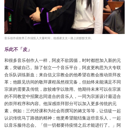
音乐创作或牧养工作须投入大量时间，他感谢太太一路上的默默支持。
乐此不「皮」
和很多音乐创作人一样，阿皮不欲因循，时时都想加入新的元
素，突破自己。除了创立一个音乐平台，阿皮更构思为大专联
合乐队训练新血；来自信义宗教会的他希望在教会推动崇拜改
革；他眼见坊间的敬拜课程虽然很完备，但始终未能满足不同
宗派的需要及传统，故较难学以致用。他期待未来可以在宗派
的不同教堂中招聚志同道合的音乐人，一同为宗派设计最适合
的崇拜程序和内容。他深感崇拜部分可以加入更多传统的元
素，例如：三代经课和为社会而撰写的祷文等等，让信徒一起
认识传统马丁路德的精神；他更希望能结集这些音乐人，一起
以音乐服侍总会。「但一切都要待疫情之后才能进行了。」阿