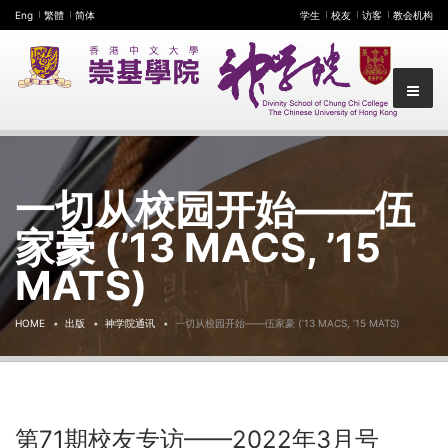
Eng
繁體
简体
学生
校友
访客
教会机构
一切从校园开始——伍
家豪 (’13 MACS, ’15
MATS)
HOME
出版
神学院通讯
一切从校园开始——伍家豪 (’13 MACS, ’15 MATS)
第71期校友专访——2022年3月号