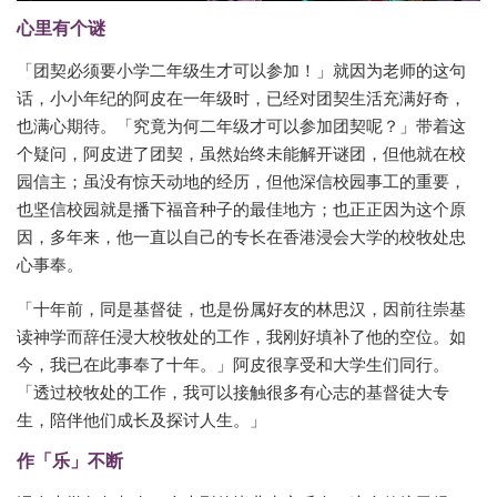
心里有个谜
「团契必须要小学二年级生才可以参加！」就因为老师的这句
话，小小年纪的阿皮在一年级时，已经对团契生活充满好奇，
也满心期待。「究竟为何二年级才可以参加团契呢？」带着这
个疑问，阿皮进了团契，虽然始终未能解开谜团，但他就在校
园信主；虽没有惊天动地的经历，但他深信校园事工的重要，
也坚信校园就是播下福音种子的最佳地方；也正正因为这个原
因，多年来，他一直以自己的专长在香港浸会大学的校牧处忠
心事奉。
「十年前，同是基督徒，也是份属好友的林思汉，因前往崇基
读神学而辞任浸大校牧处的工作，我刚好填补了他的空位。如
今，我已在此事奉了十年。」阿皮很享受和大学生们同行。
「透过校牧处的工作，我可以接触很多有心志的基督徒大专
生，陪伴他们成长及探讨人生。」
作「乐」不断