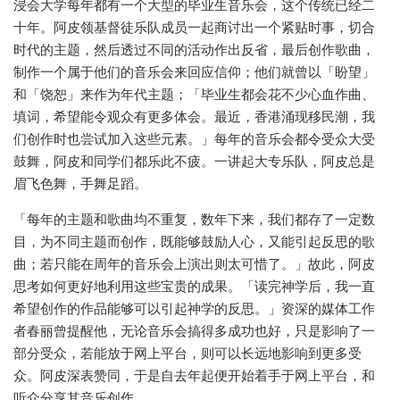
浸会大学每年都有一个大型的毕业生音乐会，这个传统已经二
十年。阿皮领基督徒乐队成员一起商讨出一个紧贴时事，切合
时代的主题，然后透过不同的活动作出反省，最后创作歌曲，
制作一个属于他们的音乐会来回应信仰；他们就曾以「盼望」
和「饶恕」来作为年代主题；「毕业生都会花不少心血作曲、
填词，希望能令观众有更多体会。最近，香港涌现移民潮，我
们创作时也尝试加入这些元素。」每年的音乐会都令受众大受
鼓舞，阿皮和同学们都乐此不疲。一讲起大专乐队，阿皮总是
眉飞色舞，手舞足蹈。
「每年的主题和歌曲均不重复，数年下来，我们都存了一定数
目，为不同主题而创作，既能够鼓励人心，又能引起反思的歌
曲；若只能在周年的音乐会上演出则太可惜了。」故此，阿皮
思考如何更好地利用这些宝贵的成果。「读完神学后，我一直
希望创作的作品能够可以引起神学的反思。」资深的媒体工作
者春丽曾提醒他，无论音乐会搞得多成功也好，只是影响了一
部分受众，若能放于网上平台，则可以长远地影响到更多受
众。阿皮深表赞同，于是自去年起便开始着手于网上平台，和
听众分享其音乐创作。