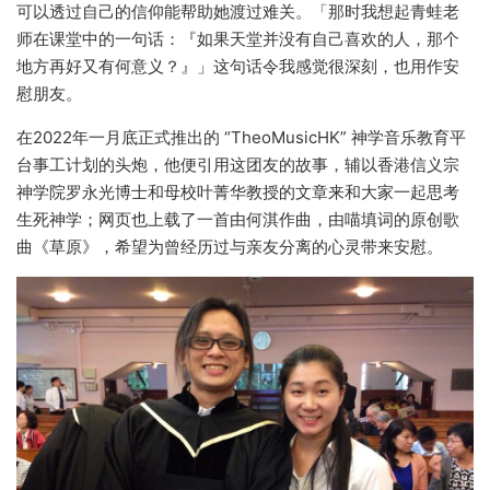
可以透过自己的信仰能帮助她渡过难关。「那时我想起青蛙老
师在课堂中的一句话：『如果天堂并没有自己喜欢的人，那个
地方再好又有何意义？』」这句话令我感觉很深刻，也用作安
慰朋友。
在2022年一月底正式推出的 “TheoMusicHK” 神学音乐教育平
台事工计划的头炮，他便引用这团友的故事，辅以香港信义宗
神学院罗永光博士和母校叶菁华教授的文章来和大家一起思考
生死神学；网页也上载了一首由何淇作曲，由喵填词的原创歌
曲《草原》，希望为曾经历过与亲友分离的心灵带来安慰。