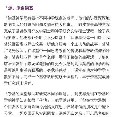
「源」来自崇基
「崇基神学院有着持不同神学观点的老师，他们的讲课深深地
影响着我如何思考问题及如何待人处事。」阿皮在崇基神学院
完成了基督教研究文学硕士和神学研究文学硕士课程，除了课
程要求，他更额外旁听了不少课堂！「我很享受每一门课：我
曾跟邢福增老师去坟墓，听他介绍每一个主人翁的故事；曾随
卢龙光牧师，在课堂中一同思考祭祖的传统和基督教信仰的冲
突；随青蛙老师（叶菁华老师）看马丁路德的生死观，了解何
谓居间复活；陈龙斌老师的课更令我感到高深莫测的神学内容
是可以和生活有联系的，令我很感动。」课堂令他对神学学习
欲罢不能，完成一个基督教研究硕士课程后，再于崇基完成神
学研究硕士课程。
「崇基的课堂帮助我研究不同的课题。」阿皮感觉到在崇基所
学的神学知识都很「落地」，能学以致用。「曾在大学遇到一
个团友因朋友自杀而令她陷入沉思，怀疑未信的朋友是否能上
天堂。」阿皮因无从安慰团友，深感无奈之余，不忘思考如何