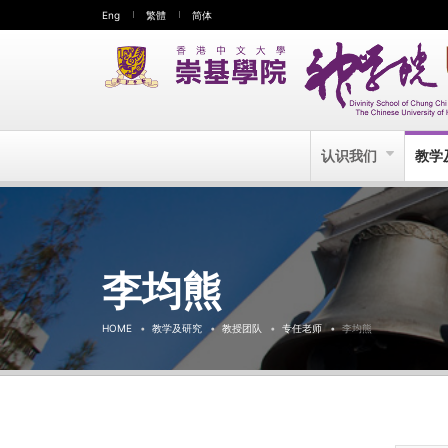
Eng
繁體
简体
认识我们
教学
李均熊
HOME
教学及研究
教授团队
专任老师
李均熊