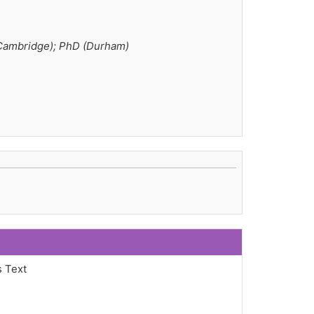
Cambridge); PhD (Durham)
s Text