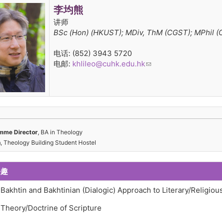
李均熊
讲师
BSc (Hon) (HKUST); MDiv, ThM (CGST); MPhil (
电话: (852) 3943 5720
电邮:
khlileo@cuhk.edu.hk
(link sends e-mail)
mme Director
, BA in Theology
n
, Theology Building Student Hostel
兴趣
Bakhtin and Bakhtinian (Dialogic) Approach to Literary/Religiou
Theory/Doctrine of Scripture