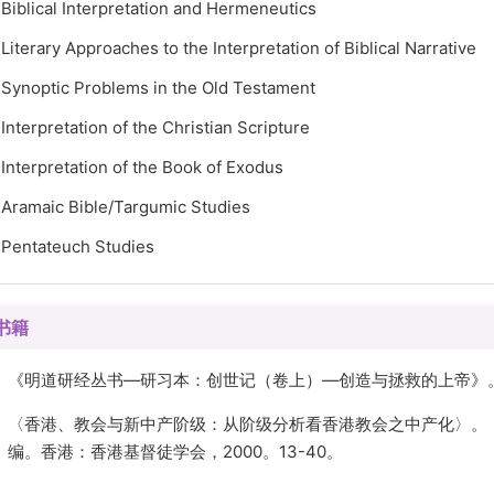
Biblical Interpretation and Hermeneutics
Literary Approaches to the Interpretation of Biblical Narrative
Synoptic Problems in the Old Testament
Interpretation of the Christian Scripture
Interpretation of the Book of Exodus
Aramaic Bible/Targumic Studies
Pentateuch Studies
书籍
《明道研经丛书—研习本：创世记（卷上）—创造与拯救的上帝》。
〈香港、教会与新中产阶级：从阶级分析看香港教会之中产化〉。
编。香港：香港基督徒学会，2000。13-40。